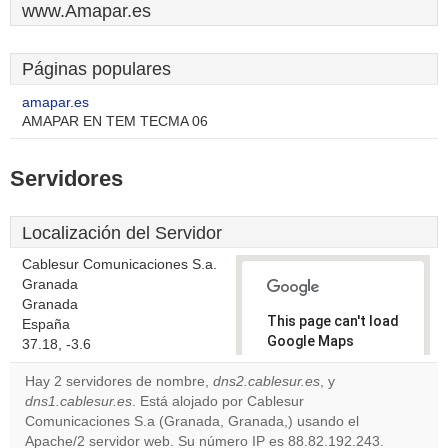
www.Amapar.es
Páginas populares
amapar.es
AMAPAR EN TEM TECMA 06
Servidores
Localización del Servidor
Cablesur Comunicaciones S.a.
Granada
Granada
This page can't load
España
Google Maps
37.18, -3.6
correctly.
Hay 2 servidores de nombre,
dns2.cablesur.es
, y
dns1.cablesur.es
. Está alojado por Cablesur
Do you
OK
Comunicaciones S.a (Granada, Granada,) usando el
own this
website?
Apache/2 servidor web. Su número IP es 88.82.192.243.