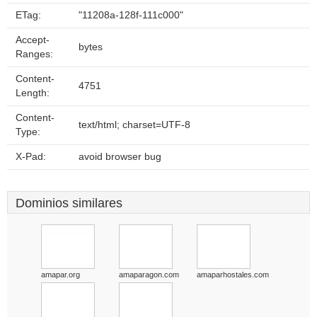
ETag:
"11208a-128f-111c000"
Accept-
bytes
Ranges:
Content-
4751
Length:
Content-
text/html; charset=UTF-8
Type:
X-Pad:
avoid browser bug
Dominios similares
amapar.org
amaparagon.com
amaparhostales.com