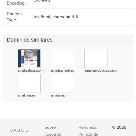
chunked
Encoding:
Content-
text/html; charset=utf-8
Type:
Dominios similares
amalteahotel.com
amalteahotel.es
amalteaygovinda.com
amalthea.es
amalui.es
Sobre
Renuncia
© 2026
0
A
B
C
D
nosotros
Política de