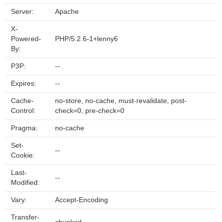
Server:
Apache
X-
Powered-
PHP/5.2.6-1+lenny6
By:
P3P:
--
Expires:
--
Cache-
no-store, no-cache, must-revalidate, post-
Control:
check=0, pre-check=0
Pragma:
no-cache
Set-
--
Cookie:
Last-
--
Modified:
Vary:
Accept-Encoding
Transfer-