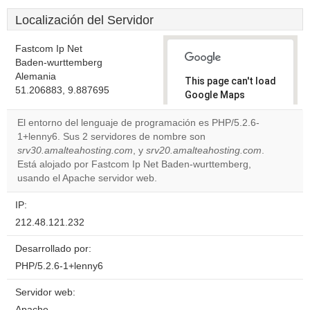
Localización del Servidor
Fastcom Ip Net
Baden-wurttemberg
Alemania
This page can't load
51.206883, 9.887695
Google Maps
correctly.
El entorno del lenguaje de programación es PHP/5.2.6-
1+lenny6. Sus 2 servidores de nombre son
Do you
OK
srv30.amalteahosting.com
, y
srv20.amalteahosting.com
own this
.
website?
Está alojado por Fastcom Ip Net Baden-wurttemberg,
usando el Apache servidor web.
IP:
212.48.121.232
Desarrollado por:
PHP/5.2.6-1+lenny6
Servidor web:
Apache