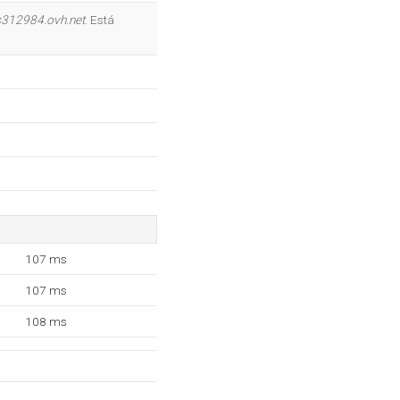
OK
s312984.ovh.net
. Está
107 ms
107 ms
108 ms