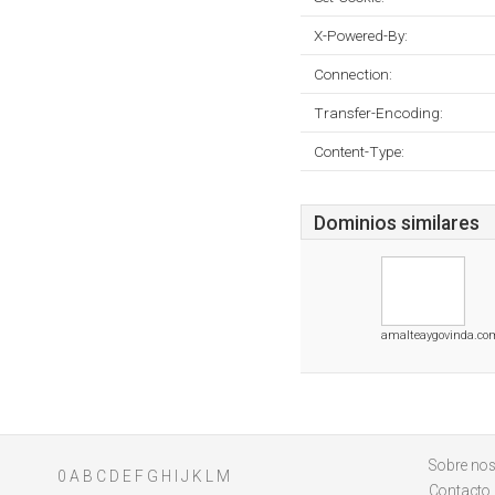
X-Powered-By:
Connection:
Transfer-Encoding:
Content-Type:
Dominios similares
amalteaygovinda.co
Sobre nos
0
A
B
C
D
E
F
G
H
I
J
K
L
M
Contacto