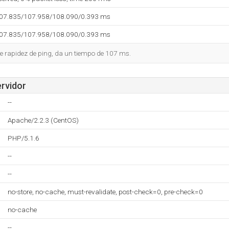
107.835/107.958/108.090/0.393 ms
107.835/107.958/108.090/0.393 ms
e rapidez de ping, da un tiempo de 107 ms.
ervidor
--
Apache/2.2.3 (CentOS)
PHP/5.1.6
--
--
no-store, no-cache, must-revalidate, post-check=0, pre-check=0
no-cache
--