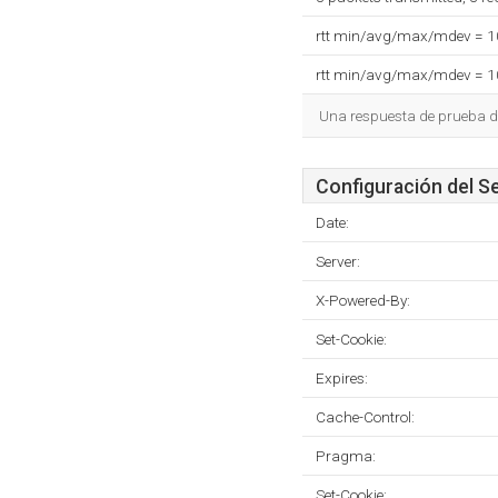
rtt min/avg/max/mdev = 
rtt min/avg/max/mdev = 
Una respuesta de prueba d
Configuración del S
Date:
Server:
X-Powered-By:
Set-Cookie:
Expires:
Cache-Control:
Pragma:
Set-Cookie: