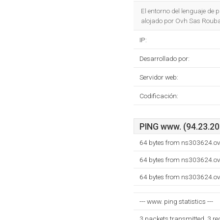
El entorno del lenguaje de
alojado por Ovh Sas Rouba
IP:
Desarrollado por:
Servidor web:
Codificación:
PING www. (94.23.207
64 bytes from ns303624.ov
64 bytes from ns303624.ov
64 bytes from ns303624.ov
--- www. ping statistics ---
3 packets transmitted, 3 r