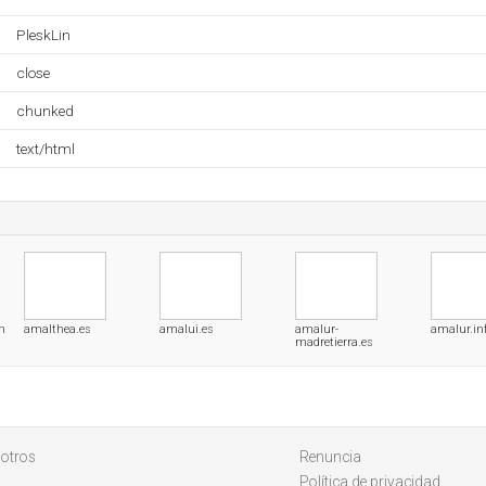
PleskLin
close
chunked
text/html
m
amalthea.es
amalui.es
amalur-
amalur.in
madretierra.es
otros
Renuncia
Política de privacidad