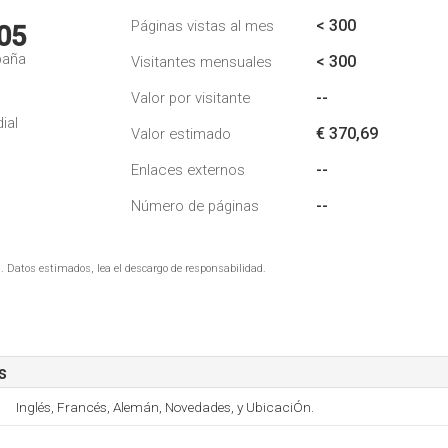
< 300
Páginas vistas al mes
05
paña
< 300
Visitantes mensuales
--
Valor por visitante
ial
€ 370,69
Valor estimado
--
Enlaces externos
--
Número de páginas
. Datos estimados, lea el descargo de responsabilidad.
s
Inglés, Francés, Alemán, Novedades, y UbicaciÓn.