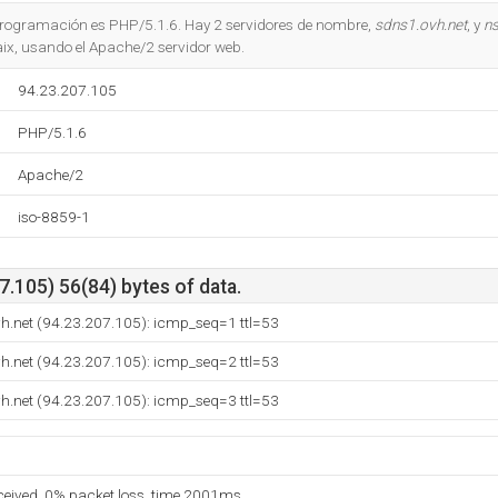
Do you own this website?
 programación es PHP/5.1.6. Hay 2 servidores de nombre,
sdns1.ovh.net
, y
n
ix, usando el Apache/2 servidor web.
94.23.207.105
PHP/5.1.6
Apache/2
iso-8859-1
.105) 56(84) bytes of data.
h.net (94.23.207.105): icmp_seq=1 ttl=53
h.net (94.23.207.105): icmp_seq=2 ttl=53
h.net (94.23.207.105): icmp_seq=3 ttl=53
eceived, 0% packet loss, time 2001ms