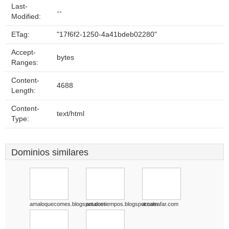
Last-
--
Modified:
ETag:
"17f6f2-1250-4a41bdeb02280"
Accept-
bytes
Ranges:
Content-
4688
Length:
Content-
text/html
Type:
Dominios similares
amaloquecomes.blogspot.com
amalostiempos.blogspot.com
amalsafar.com