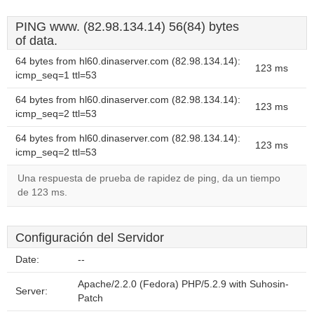
PING www. (82.98.134.14) 56(84) bytes
of data.
64 bytes from hl60.dinaserver.com (82.98.134.14):
123 ms
icmp_seq=1 ttl=53
64 bytes from hl60.dinaserver.com (82.98.134.14):
123 ms
icmp_seq=2 ttl=53
64 bytes from hl60.dinaserver.com (82.98.134.14):
123 ms
icmp_seq=2 ttl=53
Una respuesta de prueba de rapidez de ping, da un tiempo
de 123 ms.
Configuración del Servidor
Date:
--
Apache/2.2.0 (Fedora) PHP/5.2.9 with Suhosin-
Server:
Patch