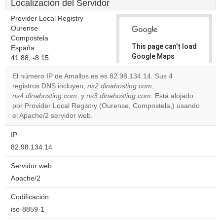
Localización del Servidor
Provider Local Registry
Ourense
Compostela
This page can't load
España
Google Maps
41.88, -8.15
correctly.
El número IP de Amallos.es es 82.98.134.14. Sus 4
registros DNS incluyen,
ns2.dinahosting.com
,
Do you
OK
ns4.dinahosting.com
, y
ns3.dinahosting.com
own this
. Está alojado
website?
por Provider Local Registry (Ourense, Compostela,) usando
el Apache/2 servidor web.
IP:
82.98.134.14
Servidor web:
Apache/2
Codificación:
iso-8859-1