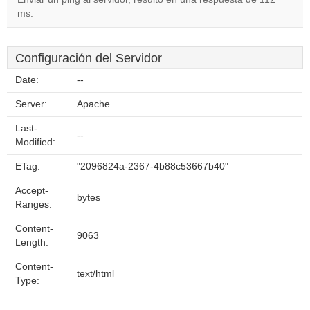
ms.
Configuración del Servidor
Date:
--
Server:
Apache
Last-
--
Modified:
ETag:
"2096824a-2367-4b88c53667b40"
Accept-
bytes
Ranges:
Content-
9063
Length:
Content-
text/html
Type: