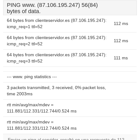
PING www. (87.106.195.247) 56(84)
bytes of data.
64 bytes from clienteservidor.es (87.106.195.247):
112 ms
icmp_req=1 ttl=52
64 bytes from clienteservidor.es (87.106.195.247):
112 ms
icmp_req=2 ttl=52
64 bytes from clienteservidor.es (87.106.195.247):
111 ms
icmp_req=3 ttl=52
--- www. ping statistics ---
3 packets transmitted, 3 received, 0% packet loss,
time 2003ms
rtt min/avg/max/mdev =
111.881/112.331/112.744/0.524 ms
rtt min/avg/max/mdev =
111.881/112.331/112.744/0.524 ms
Enviar un ping al servidor, resultó en una respuesta de 112