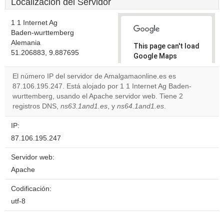
Localización del Servidor
1 1 Internet Ag
Baden-wurttemberg
Alemania
This page can't load
51.206883, 9.887695
Google Maps
correctly.
El número IP del servidor de Amalgamaonline.es es
87.106.195.247. Está alojado por 1 1 Internet Ag Baden-
Do you
OK
wurttemberg, usando el Apache servidor web. Tiene 2
own this
website?
registros DNS,
ns63.1and1.es
, y
ns64.1and1.es
.
IP:
87.106.195.247
Servidor web:
Apache
Codificación:
utf-8