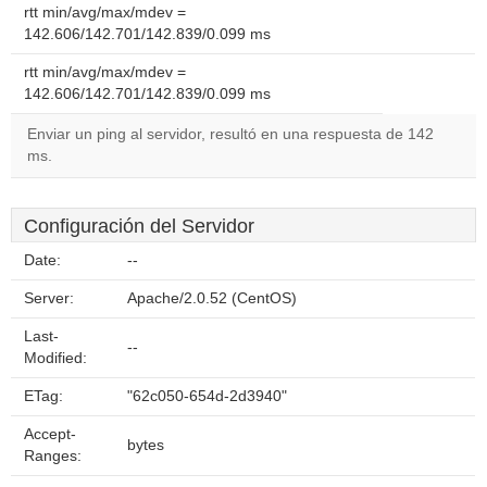
rtt min/avg/max/mdev =
142.606/142.701/142.839/0.099 ms
rtt min/avg/max/mdev =
142.606/142.701/142.839/0.099 ms
Enviar un ping al servidor, resultó en una respuesta de 142
ms.
Configuración del Servidor
Date:
--
Server:
Apache/2.0.52 (CentOS)
Last-
--
Modified:
ETag:
"62c050-654d-2d3940"
Accept-
bytes
Ranges: