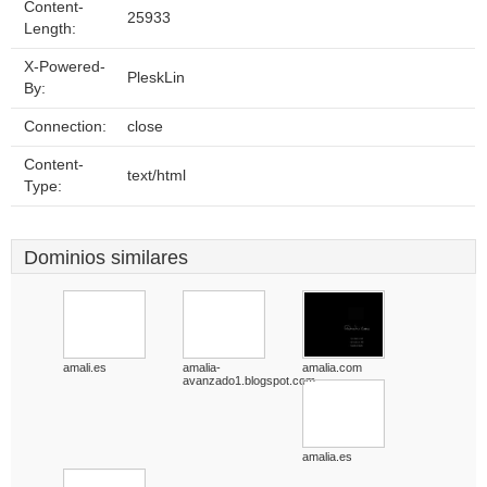
Content-
25933
Length:
X-Powered-
PleskLin
By:
Connection:
close
Content-
text/html
Type:
Dominios similares
amali.es
amalia-
amalia.com
avanzado1.blogspot.com
amalia.es