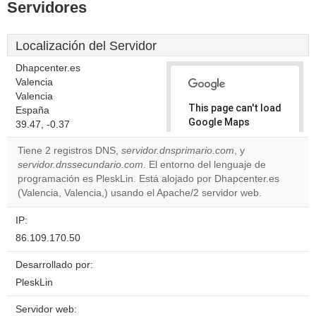
Servidores
Localización del Servidor
Dhapcenter.es
Valencia
Valencia
This page can't load
España
Google Maps
39.47, -0.37
correctly.
Tiene 2 registros DNS,
servidor.dnsprimario.com
, y
servidor.dnssecundario.com
. El entorno del lenguaje de
Do you
OK
programación es PleskLin. Está alojado por Dhapcenter.es
own this
website?
(Valencia, Valencia,) usando el Apache/2 servidor web.
IP:
86.109.170.50
Desarrollado por:
PleskLin
Servidor web: