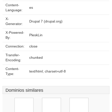
Content-
es
Language:
X-
Drupal 7 (drupal.org)
Generator:
X-Powered-
PleskLin
By:
Connection:
close
Transfer-
chunked
Encoding:
Content-
text/html; charset=utf-8
Type:
Dominios similares