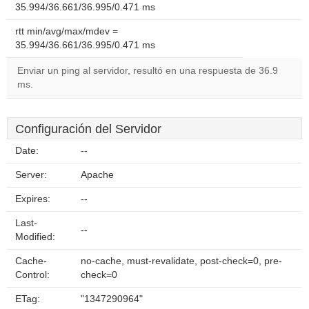
35.994/36.661/36.995/0.471 ms
rtt min/avg/max/mdev =
35.994/36.661/36.995/0.471 ms
Enviar un ping al servidor, resultó en una respuesta de 36.9
ms.
Configuración del Servidor
Date:
--
Server:
Apache
Expires:
--
Last-
--
Modified:
Cache-
no-cache, must-revalidate, post-check=0, pre-
Control:
check=0
ETag:
"1347290964"