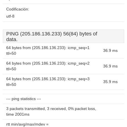
Codificación:
utf-8
PING (205.186.136.233) 56(84) bytes of
data.
64 bytes from (205.186.136.233): icmp_seq=1
36.9 ms
ttl=50
64 bytes from (205.186.136.233): icmp_seq=2
36.9 ms
ttl=50
64 bytes from (205.186.136.233): icmp_seq=3
35.9 ms
ttl=50
--- ping statistics ---
3 packets transmitted, 3 received, 0% packet loss,
time 2001ms
rtt min/avg/max/mdev =