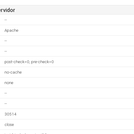
ervidor
--
Apache
--
--
post-check=0, pre-check=0
no-cache
none
--
--
30514
close