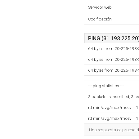
Servidor web:
Codificación:
PING (31.193.225.20)
64 bytes from 20-225-193-
64 bytes from 20-225-193-
64 bytes from 20-225-193-
--- ping statistics ---
3 packets transmitted, 3 r
rtt min/avg/max/mdev = 
rtt min/avg/max/mdev = 
Una respuesta de prueba d