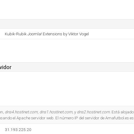
Kubik-Rubik Joomla! Extensions by Viktor Vogel
vidor
en,
dns4.hostinet.com
,
dns1.hostinet.com
, y
dns2.hostinet.com
. Está alojad
 usando el Apache servidor web. El número IP del servidor de Amafutbol.es e
31.193.225.20