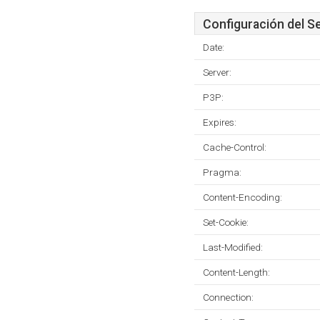
Configuración del S
Date:
Server:
P3P:
Expires:
Cache-Control:
Pragma:
Content-Encoding:
Set-Cookie:
Last-Modified:
Content-Length:
Connection: