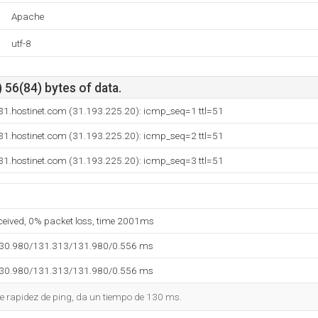
Apache
utf-8
 56(84) bytes of data.
31.hostinet.com (31.193.225.20): icmp_seq=1 ttl=51
31.hostinet.com (31.193.225.20): icmp_seq=2 ttl=51
31.hostinet.com (31.193.225.20): icmp_seq=3 ttl=51
eceived, 0% packet loss, time 2001ms
130.980/131.313/131.980/0.556 ms
130.980/131.313/131.980/0.556 ms
e rapidez de ping, da un tiempo de 130 ms.