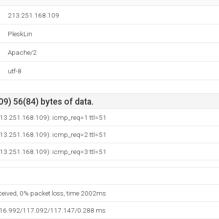
213.251.168.109
PleskLin
Apache/2
utf-8
9) 56(84) bytes of data.
213.251.168.109): icmp_req=1 ttl=51
213.251.168.109): icmp_req=2 ttl=51
213.251.168.109): icmp_req=3 ttl=51
eceived, 0% packet loss, time 2002ms
116.992/117.092/117.147/0.288 ms