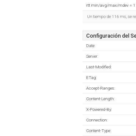
rtt min/avg/max/mdev = 
Un tiempo de 116 ms, se re
Configuración del S
Date:
Server:
Last-Modified:
ETag:
Accept-Ranges:
Content-Length:
X-Powered-By:
Connection:
Content-Type: