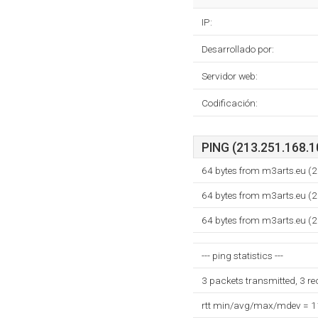
IP:
Desarrollado por:
Servidor web:
Codificación:
PING (213.251.168.10
64 bytes from m3arts.eu (
64 bytes from m3arts.eu (
64 bytes from m3arts.eu (
--- ping statistics ---
3 packets transmitted, 3 r
rtt min/avg/max/mdev = 