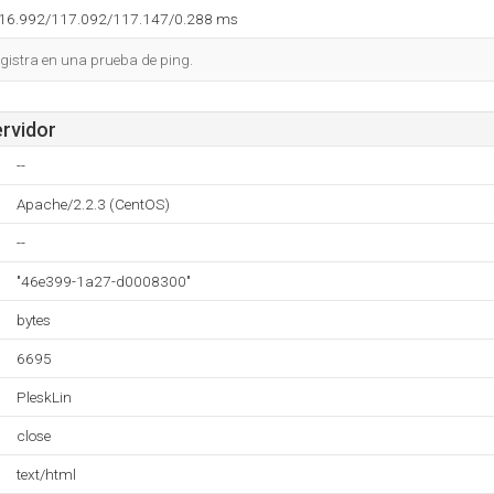
116.992/117.092/117.147/0.288 ms
gistra en una prueba de ping.
ervidor
--
Apache/2.2.3 (CentOS)
--
"46e399-1a27-d0008300"
bytes
6695
PleskLin
close
text/html