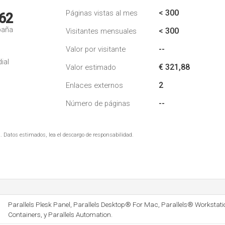
< 300
Páginas vistas al mes
62
paña
< 300
Visitantes mensuales
--
Valor por visitante
ial
€ 321,88
Valor estimado
2
Enlaces externos
--
Número de páginas
. Datos estimados, lea el descargo de responsabilidad.
Parallels Plesk Panel, Parallels Desktop® For Mac, Parallels® Workstatio
Containers, y Parallels Automation.