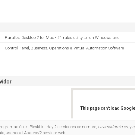
Parallels Desktop 7 for Mac - #1 rated utility to run Windows and
Control Panel, Business, Operations & Virtual Automation Software
vidor
This page can't load Google
Do you own this website?
 programación es PleskLin. Hay 2 servidores de nombre,
ns.amadomio.es
, y
a
ix, usando el Apache/2 servidor web.