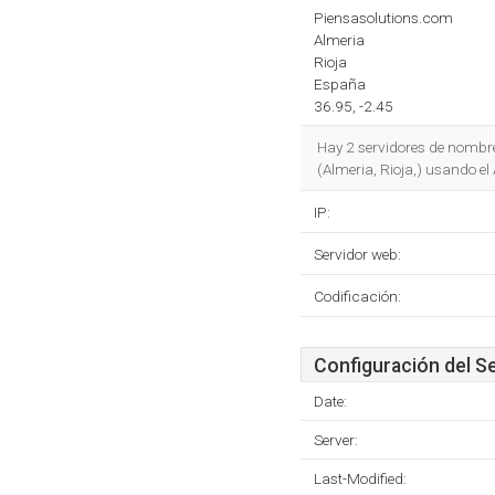
Piensasolutions.com
Almeria
Rioja
España
36.95, -2.45
Hay 2 servidores de nombr
(Almeria, Rioja,) usando e
IP:
Servidor web:
Codificación:
Configuración del S
Date:
Server:
Last-Modified: