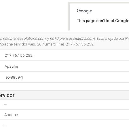
This page can't load Google
Do you own this website?
e,
ns9.piensasolutions.com
, y
ns10.piensasolutions.com
. Está alojado por 
l Apache servidor web. Su número IP es 217.76.156.252.
217.76.156.252
Apache
iso-8859-1
ervidor
--
Apache
--