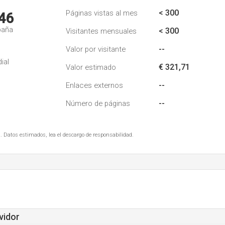
< 300
Páginas vistas al mes
46
paña
< 300
Visitantes mensuales
--
Valor por visitante
ial
€ 321,71
Valor estimado
--
Enlaces externos
--
Número de páginas
. Datos estimados, lea el descargo de responsabilidad.
vidor