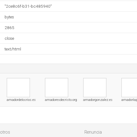
"2ce8c6f-b31-bc485940"
bytes
2865
close
text/html
amadordelosrios.es
amadoresdecristo.org
amadorgonzalez.es
amadorlap
otros
Renuncia