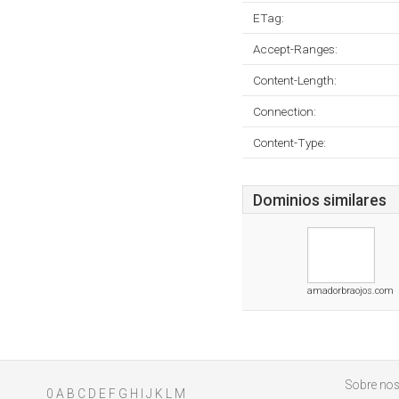
ETag:
Accept-Ranges:
Content-Length:
Connection:
Content-Type:
Dominios similares
amadorbraojos.com
Sobre nos
0
A
B
C
D
E
F
G
H
I
J
K
L
M