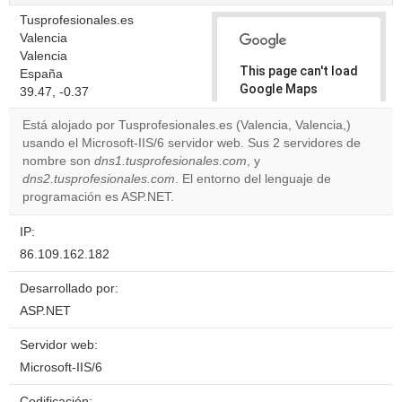
Tusprofesionales.es
Valencia
Valencia
This page can't load
España
Google Maps
39.47, -0.37
correctly.
Está alojado por Tusprofesionales.es (Valencia, Valencia,)
usando el Microsoft-IIS/6 servidor web. Sus 2 servidores de
Do you
OK
nombre son
dns1.tusprofesionales.com
, y
own this
website?
dns2.tusprofesionales.com
. El entorno del lenguaje de
programación es ASP.NET.
IP:
86.109.162.182
Desarrollado por:
ASP.NET
Servidor web:
Microsoft-IIS/6
Codificación: