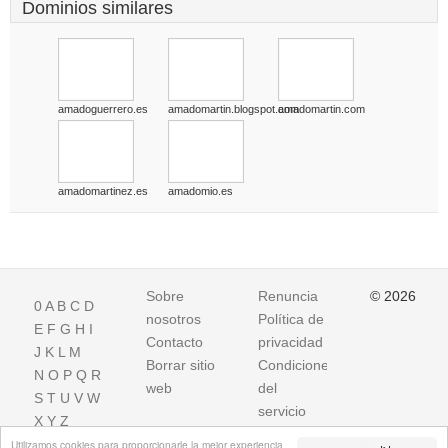
Dominios similares
amadoguerrero.es
amadomartin.blogspot.com
amadomartin.com
amadomartinez.es
amadomio.es
Sobre
Renuncia
© 2026
0
A
B
C
D
nosotros
Política de
E
F
G
H
I
Contacto
privacidad
J
K
L
M
Borrar sitio
Condiciones
N
O
P
Q
R
web
del
S
T
U
V
W
servicio
X
Y
Z
Utilizamos cookies para proporcionarle la mejor experiencia