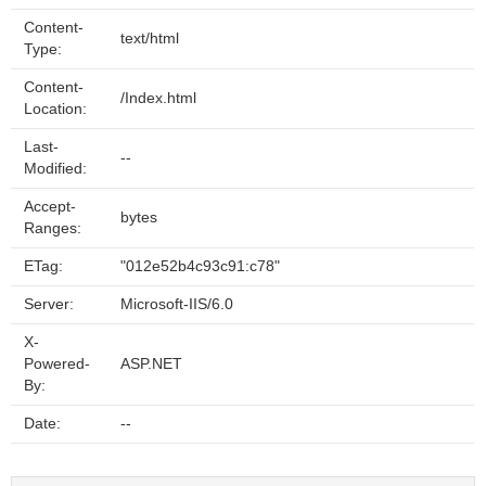
Content-
text/html
Type:
Content-
/Index.html
Location:
Last-
--
Modified:
Accept-
bytes
Ranges:
ETag:
"012e52b4c93c91:c78"
Server:
Microsoft-IIS/6.0
X-
Powered-
ASP.NET
By:
Date:
--