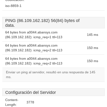
iso-8859-1
PING (86.109.162.182) 56(84) bytes of
data.
64 bytes from a0044.abansys.com
145 ms
(86.109.162.182): icmp_req=1 ttl=113
64 bytes from a0044.abansys.com
150 ms
(86.109.162.182): icmp_req=2 ttl=113
64 bytes from a0044.abansys.com
150 ms
(86.109.162.182): icmp_req=2 ttl=113
Enviar un ping al servidor, resultó en una respuesta de 145
ms.
Configuración del Servidor
Content-
3778
Length: