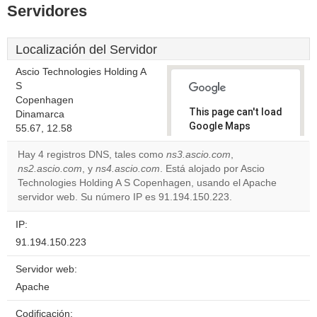
Servidores
Localización del Servidor
Ascio Technologies Holding A
S
Copenhagen
This page can't load
Dinamarca
Google Maps
55.67, 12.58
correctly.
Hay 4 registros DNS, tales como
ns3.ascio.com
,
ns2.ascio.com
, y
ns4.ascio.com
. Está alojado por Ascio
Do you
OK
Technologies Holding A S Copenhagen, usando el Apache
own this
website?
servidor web. Su número IP es 91.194.150.223.
IP:
91.194.150.223
Servidor web:
Apache
Codificación: