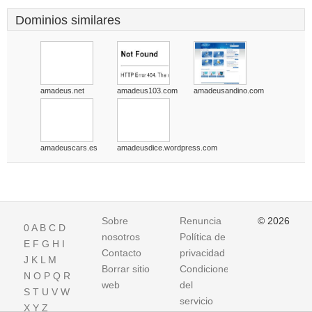
Dominios similares
amadeus.net
amadeus103.com
amadeusandino.com
amadeuscars.es
amadeusdice.wordpress.com
Sobre
Renuncia
© 2026
0
A
B
C
D
nosotros
Política de
E
F
G
H
I
Contacto
privacidad
J
K
L
M
Borrar sitio
Condiciones
N
O
P
Q
R
web
del
S
T
U
V
W
servicio
X
Y
Z