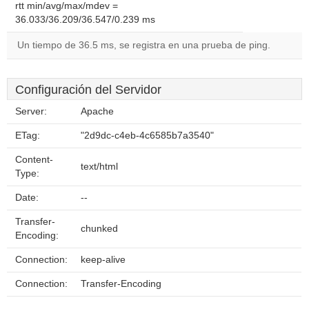
rtt min/avg/max/mdev =
36.033/36.209/36.547/0.239 ms
Un tiempo de 36.5 ms, se registra en una prueba de ping.
Configuración del Servidor
Server:
Apache
ETag:
"2d9dc-c4eb-4c6585b7a3540"
Content-
text/html
Type:
Date:
--
Transfer-
chunked
Encoding:
Connection:
keep-alive
Connection:
Transfer-Encoding