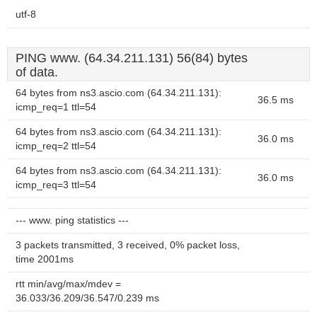
utf-8
PING www. (64.34.211.131) 56(84) bytes
of data.
64 bytes from ns3.ascio.com (64.34.211.131):
36.5 ms
icmp_req=1 ttl=54
64 bytes from ns3.ascio.com (64.34.211.131):
36.0 ms
icmp_req=2 ttl=54
64 bytes from ns3.ascio.com (64.34.211.131):
36.0 ms
icmp_req=3 ttl=54
--- www. ping statistics ---
3 packets transmitted, 3 received, 0% packet loss,
time 2001ms
rtt min/avg/max/mdev =
36.033/36.209/36.547/0.239 ms