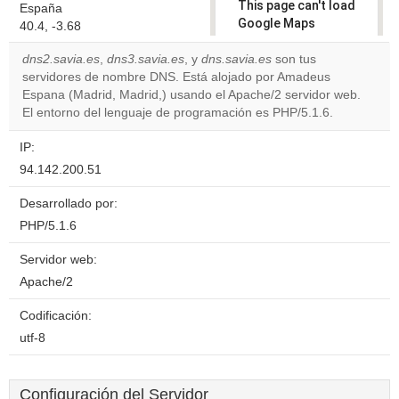
This page can't load
España
Google Maps
40.4, -3.68
correctly.
dns2.savia.es
,
dns3.savia.es
, y
dns.savia.es
son tus
servidores de nombre DNS. Está alojado por Amadeus
Do you
OK
Espana (Madrid, Madrid,) usando el Apache/2 servidor web.
own this
website?
El entorno del lenguaje de programación es PHP/5.1.6.
IP:
94.142.200.51
Desarrollado por:
PHP/5.1.6
Servidor web:
Apache/2
Codificación:
utf-8
Configuración del Servidor