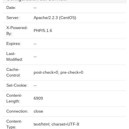
Date:
--
Server:
Apache/2.2.3 (CentOS)
X-Powered-
PHP/5.1.6
By:
Expires:
--
Last-
--
Modified:
Cache-
post-check=0, pre-check=0
Control:
Set-Cookie:
--
Content-
6909
Length:
Connection:
close
Content-
text/html; charset=UTF-8
Type: