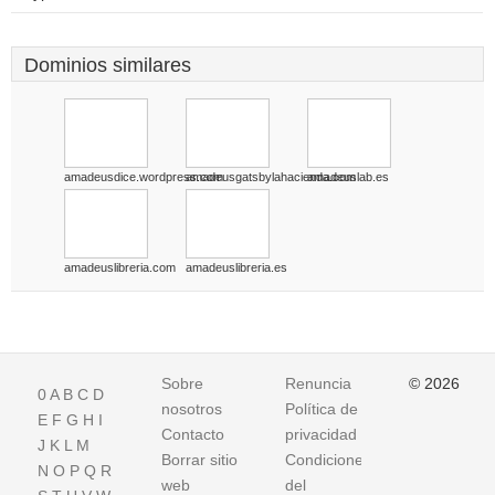
Dominios similares
amadeusdice.wordpress.com
amadeusgatsbylahacienda.com
amadeuslab.es
amadeuslibreria.com
amadeuslibreria.es
Sobre
Renuncia
© 2026
0
A
B
C
D
nosotros
Política de
E
F
G
H
I
Contacto
privacidad
J
K
L
M
Borrar sitio
Condiciones
N
O
P
Q
R
web
del