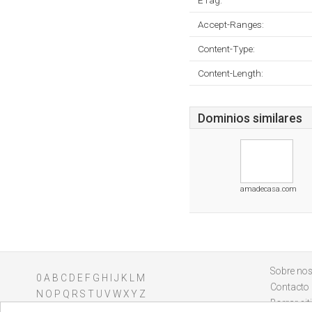
ETag:
Accept-Ranges:
Content-Type:
Content-Length:
Dominios similares
amadecasa.com
Sobre nos
0
A
B
C
D
E
F
G
H
I
J
K
L
M
Contacto
N
O
P
Q
R
S
T
U
V
W
X
Y
Z
Borrar sit