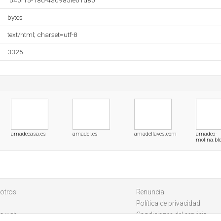
"540f15-18d-4ad985fe01d80"
bytes
text/html; charset=utf-8
3325
amadecasa.es
amadel.es
amadellaves.com
amadeo-
molina.bl
otros
Renuncia
Política de privacidad
io web
Condiciones del servicio