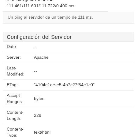
111.461/111.601/111.722/0.400 ms
Un ping al servidor da un tiempo de 111 ms.
Configuración del Servidor
Date:
--
Server:
Apache
Last-
--
Modified:
ETag:
"4104e1ae-e5-4b7c27f54e1c0"
Accept-
bytes
Ranges:
Content-
229
Length:
Content-
text/html
Type: