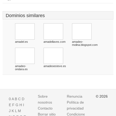
Dominios similares
amadel.es
amadellaves.com
amadeo-
molina.blogspot.com
amadeo-
amadeoesteve.es
ondara.es
Sobre
Renuncia
© 2026
0
A
B
C
D
nosotros
Política de
E
F
G
H
I
Contacto
privacidad
J
K
L
M
Borrar sitio
Condiciones