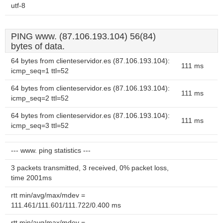
utf-8
PING www. (87.106.193.104) 56(84)
bytes of data.
64 bytes from clienteservidor.es (87.106.193.104):
111 ms
icmp_seq=1 ttl=52
64 bytes from clienteservidor.es (87.106.193.104):
111 ms
icmp_seq=2 ttl=52
64 bytes from clienteservidor.es (87.106.193.104):
111 ms
icmp_seq=3 ttl=52
--- www. ping statistics ---
3 packets transmitted, 3 received, 0% packet loss,
time 2001ms
rtt min/avg/max/mdev =
111.461/111.601/111.722/0.400 ms
rtt min/avg/max/mdev =