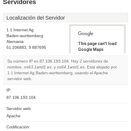
Servidores
Localización del Servidor
1 1 Internet Ag
Baden-wurttemberg
Alemania
This page can't load
51.206883, 9.887695
Google Maps
correctly.
Su número IP es 87.106.193.104. Hay 2 servidores de
nombre,
ns63.1and1.es
, y
ns64.1and1.es
. Está alojado por
Do you
OK
1 1 Internet Ag Baden-wurttemberg, usando el Apache
own this
website?
servidor web.
IP:
87.106.193.104
Servidor web:
Apache
Codificación: