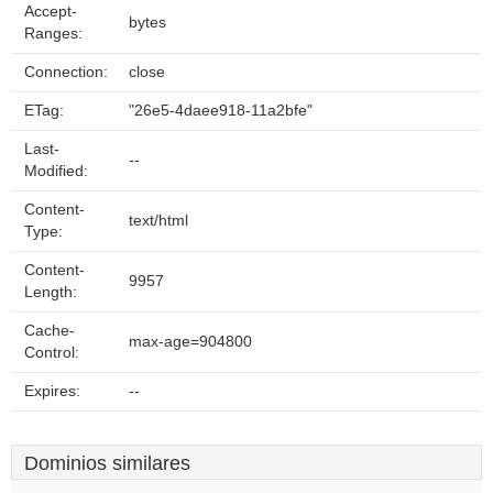
Accept-
bytes
Ranges:
Connection:
close
ETag:
"26e5-4daee918-11a2bfe"
Last-
--
Modified:
Content-
text/html
Type:
Content-
9957
Length:
Cache-
max-age=904800
Control:
Expires:
--
Dominios similares