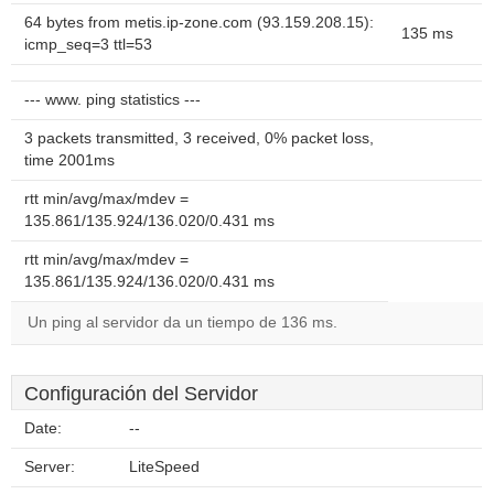
64 bytes from metis.ip-zone.com (93.159.208.15):
135 ms
icmp_seq=3 ttl=53
--- www. ping statistics ---
3 packets transmitted, 3 received, 0% packet loss,
time 2001ms
rtt min/avg/max/mdev =
135.861/135.924/136.020/0.431 ms
rtt min/avg/max/mdev =
135.861/135.924/136.020/0.431 ms
Un ping al servidor da un tiempo de 136 ms.
Configuración del Servidor
Date:
--
Server:
LiteSpeed