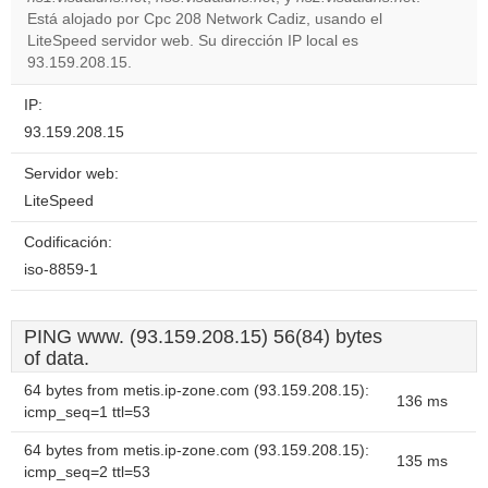
Do you
OK
Está alojado por Cpc 208 Network Cadiz, usando el
own this
website?
LiteSpeed servidor web. Su dirección IP local es
93.159.208.15.
IP:
93.159.208.15
Servidor web:
LiteSpeed
Codificación:
iso-8859-1
PING www. (93.159.208.15) 56(84) bytes
of data.
64 bytes from metis.ip-zone.com (93.159.208.15):
136 ms
icmp_seq=1 ttl=53
64 bytes from metis.ip-zone.com (93.159.208.15):
135 ms
icmp_seq=2 ttl=53