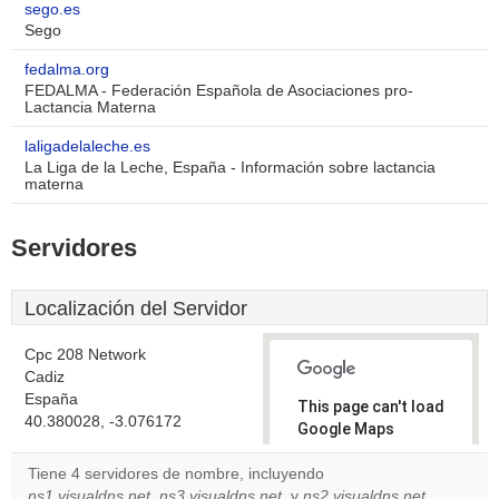
sego.es
Sego
fedalma.org
FEDALMA - Federación Española de Asociaciones pro-
Lactancia Materna
laligadelaleche.es
La Liga de la Leche, España - Información sobre lactancia
materna
Servidores
Localización del Servidor
Cpc 208 Network
Cadiz
España
This page can't load
40.380028, -3.076172
Google Maps
correctly.
Tiene 4 servidores de nombre, incluyendo
ns1.visualdns.net
,
ns3.visualdns.net
, y
ns2.visualdns.net
.