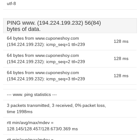
utf-8
PING www. (194.224.199.232) 56(84)
bytes of data.
64 bytes from www.cuponeshoy.com
128 ms
(194.224.199.232): icmp_seq=1 ttl=239
64 bytes from www.cuponeshoy.com
128 ms
(194.224.199.232): icmp_seq=2 ttl=239
64 bytes from www.cuponeshoy.com
128 ms
(194.224.199.232): icmp_seq=3 ttl=239
--- www. ping statistics ---
3 packets transmitted, 3 received, 0% packet loss,
time 1998ms
rtt min/avg/max/mdev =
128.145/128.457/128.673/0.369 ms
rtt min/avg/max/mdev =