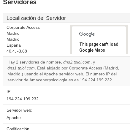
Servidores
Localización del Servidor
Corporate Access
Madrid
Madrid
This page can't load
España
Google Maps
40.4, -3.68
correctly.
Hay 2 servidores de nombre,
dns2.tpiol.com
, y
dns1.tpiol.com
. Está alojado por Corporate Access (Madrid,
Do you
OK
Madrid,) usando el Apache servidor web. El número IP del
own this
website?
servidor de Amacenerpsicologia.es es 194.224.199.232.
IP:
194.224.199.232
Servidor web:
Apache
Codificación: