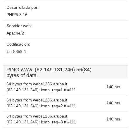
Desarrollado por:
PHP/5.3.16
Servidor web:
Apache/2
Codificación:
iso-8859-1
PING www. (62.149.131.246) 56(84)
bytes of data.
64 bytes from webs1236.aruba.it
140 ms
(62.149.131.246): icmp_req=1 ttl=111
64 bytes from webs1236.aruba.it
140 ms
(62.149.131.246): icmp_req=2 ttl=111
64 bytes from webs1236.aruba.it
140 ms
(62.149.131.246): icmp_req=3 ttl=111