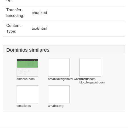
Transfer-
chunked
Encoding:
Content-
text/html
Type:
Dominios similares
amabilis.com
amabisbtaigahotel.wordpress.com
amable-
bloc.blogspot.com
amable.es
amable.org