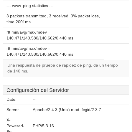
--- www. ping statistics ---
3 packets transmitted, 3 received, 0% packet loss,
time 2001ms
rtt min/avg/max/mdev =
140.471/140.580/140.662/0.440 ms
rtt min/avg/max/mdev =
140.471/140.580/140.662/0.440 ms
Una respuesta de prueba de rapidez de ping, da un tiempo
de 140 ms.
Configuración del Servidor
Date:
--
Server:
Apache/2.4.3 (Unix) mod_fcgid/2.3.7
X-
Powered-
PHP/5.3.16
By: