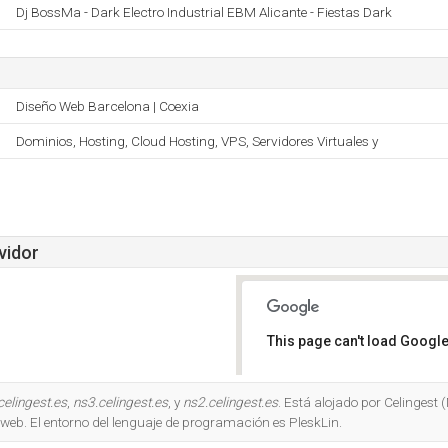
Dj BossMa - Dark Electro Industrial EBM Alicante - Fiestas Dark
Diseño Web Barcelona | Coexia
Dominios, Hosting, Cloud Hosting, VPS, Servidores Virtuales y
vidor
This page can't load Google
Do you own this website?
celingest.es
,
ns3.celingest.es
, y
ns2.celingest.es
. Está alojado por Celingest
web. El entorno del lenguaje de programación es PleskLin.