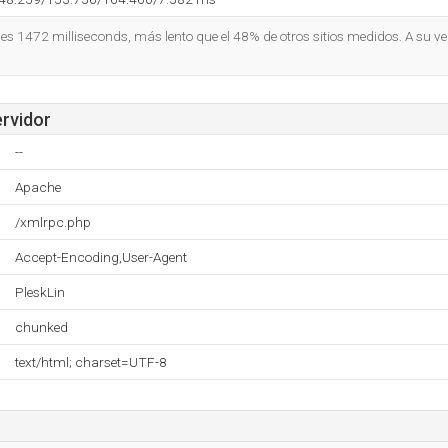
o es 1472 milliseconds, más lento que el 48% de otros sitios medidos. A su ve
ervidor
--
Apache
/xmlrpc.php
Accept-Encoding,User-Agent
PleskLin
chunked
text/html; charset=UTF-8