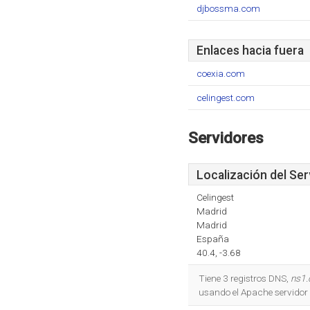
djbossma.com
Enlaces hacia fuera
coexia.com
celingest.com
Servidores
Localización del Ser
Celingest
Madrid
Madrid
España
40.4, -3.68
Tiene 3 registros DNS,
ns1.
usando el Apache servidor 