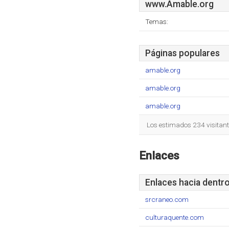
www.Amable.org
Temas:
Páginas populares
amable.org
amable.org
amable.org
Los estimados 234 visitan
Enlaces
Enlaces hacia dentr
srcraneo.com
culturaquente.com