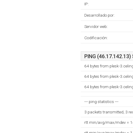
IP:
Desarrollado por:
Servidor web:
Codificación:
PING (46.17.142.13) 
64 bytes from plesk-3.celin
64 bytes from plesk-3.celin
64 bytes from plesk-3.celin
--- ping statistics ---
3 packets transmitted, 3 r
rtt min/avg/max/mdev = 
rtt min/avg/max/mdev = 