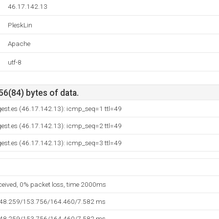
46.17.142.13
PleskLin
Apache
utf-8
56(84) bytes of data.
gest.es (46.17.142.13): icmp_seq=1 ttl=49
gest.es (46.17.142.13): icmp_seq=2 ttl=49
gest.es (46.17.142.13): icmp_seq=3 ttl=49
eceived, 0% packet loss, time 2000ms
148.259/153.756/164.460/7.582 ms
148.259/153.756/164.460/7.582 ms