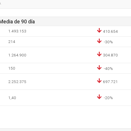
.
 Media de 90 día
1.493.153
410.654
214
-30%
1.264.900
304.870
150
-40%
2.252.375
697.721
1,40
-20%