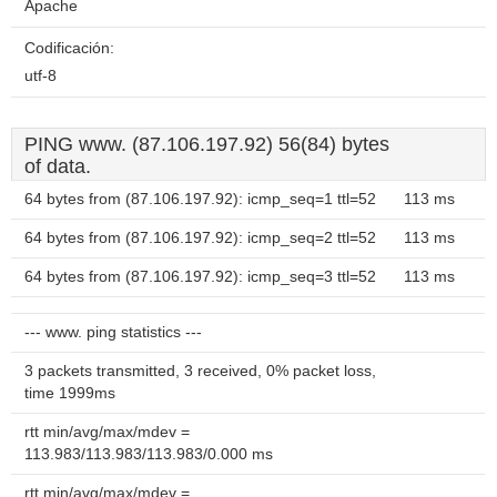
Apache
Codificación:
utf-8
PING www. (87.106.197.92) 56(84) bytes
of data.
64 bytes from (87.106.197.92): icmp_seq=1 ttl=52
113 ms
64 bytes from (87.106.197.92): icmp_seq=2 ttl=52
113 ms
64 bytes from (87.106.197.92): icmp_seq=3 ttl=52
113 ms
--- www. ping statistics ---
3 packets transmitted, 3 received, 0% packet loss,
time 1999ms
rtt min/avg/max/mdev =
113.983/113.983/113.983/0.000 ms
rtt min/avg/max/mdev =