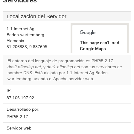
Servidores
Localización del Servidor
1 1 Internet Ag
Baden-wurttemberg
Alemania
This page can't load
51.206883, 9.887695
Google Maps
correctly.
El entorno del lenguaje de programación es PHP/5.2.17.
dns2.ofinetisp.net
, y
dns1.ofinetisp.net
son tus servidores de
Do you
OK
nombre DNS. Está alojado por 1 1 Internet Ag Baden-
own this
website?
wurttemberg, usando el Apache servidor web.
IP:
87.106.197.92
Desarrollado por:
PHP/5.2.17
Servidor web: