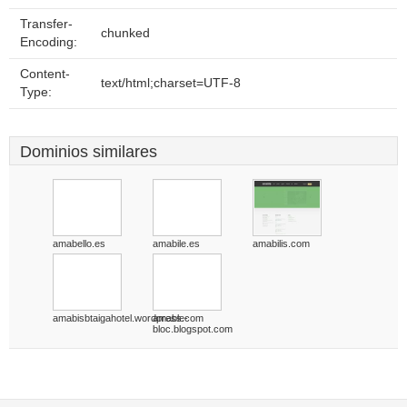
Transfer-
chunked
Encoding:
Content-
text/html;charset=UTF-8
Type:
Dominios similares
amabello.es
amabile.es
amabilis.com
amabisbtaigahotel.wordpress.com
amable-
bloc.blogspot.com