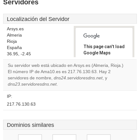
Servidores
Localización del Servidor
Arsys.es
Almeria
Rioja
This page can't load
España
Google Maps
36.95, -2.45
correctly.
Su servidor web está ubicado en Arsys.es (Almeria, Rioja.)
El número IP de Ama10.es es 217.76.130.63. Hay 2
Do you
OK
servidores de nombre,
dns24.servidoresdns.net
own this
, y
website?
dns23.servidoresdns.net
.
IP:
217.76.130.63
Dominios similares