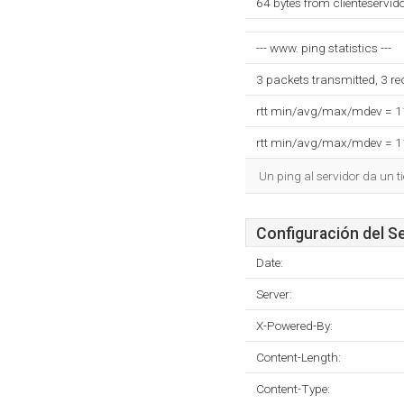
64 bytes from clienteservid
--- www. ping statistics ---
3 packets transmitted, 3 r
rtt min/avg/max/mdev = 
rtt min/avg/max/mdev = 
Un ping al servidor da un 
Configuración del S
Date:
Server:
X-Powered-By:
Content-Length:
Content-Type: