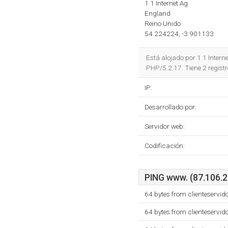
1 1 Internet Ag
England
Reino Unido
54.224224, -3.901133
Está alojado por 1 1 Inter
PHP/5.2.17. Tiene 2 regist
IP:
Desarrollado por:
Servidor web:
Codificación:
PING www. (87.106.20
64 bytes from clienteservid
64 bytes from clienteservid