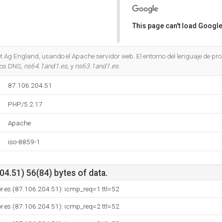
This page can't load Google
Do you own this website?
net Ag England, usando el Apache servidor web. El entorno del lenguaje de p
ros DNS,
ns64.1and1.es
, y
ns63.1and1.es
.
87.106.204.51
PHP/5.2.17
Apache
iso-8859-1
4.51) 56(84) bytes of data.
or.es (87.106.204.51): icmp_req=1 ttl=52
or.es (87.106.204.51): icmp_req=2 ttl=52