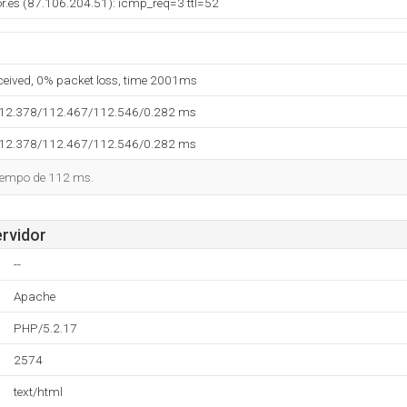
or.es (87.106.204.51): icmp_req=3 ttl=52
eceived, 0% packet loss, time 2001ms
112.378/112.467/112.546/0.282 ms
112.378/112.467/112.546/0.282 ms
tiempo de 112 ms.
ervidor
--
Apache
PHP/5.2.17
2574
text/html