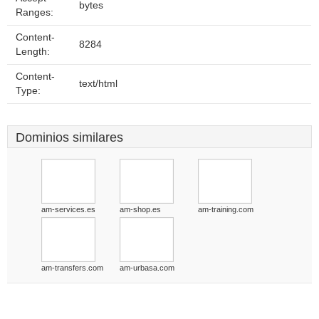
bytes
Ranges:
Content-
8284
Length:
Content-
text/html
Type:
Dominios similares
am-services.es
am-shop.es
am-training.com
am-transfers.com
am-urbasa.com