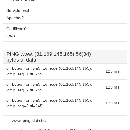
Servidor web:
Apache/2
Codificación:
utf-8
PING www. (81.169.145.165) 56(84)
bytes of data.
64 bytes from wa5.rzone.de (81.169.145.165):
125 ms
icmp_seq=1 ttl=245
64 bytes from wa5.rzone.de (81.169.145.165):
125 ms
icmp_seq=2 ttl=245
64 bytes from wa5.rzone.de (81.169.145.165):
125 ms
icmp_seq=3 ttl=245
--- www. ping statistics ---