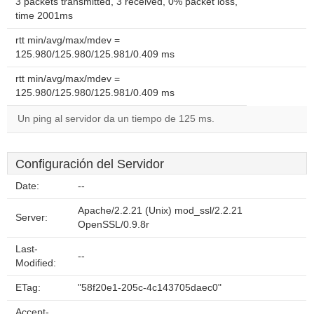
3 packets transmitted, 3 received, 0% packet loss,
time 2001ms
rtt min/avg/max/mdev =
125.980/125.980/125.981/0.409 ms
rtt min/avg/max/mdev =
125.980/125.980/125.981/0.409 ms
Un ping al servidor da un tiempo de 125 ms.
Configuración del Servidor
Date:
--
Apache/2.2.21 (Unix) mod_ssl/2.2.21
Server:
OpenSSL/0.9.8r
Last-
--
Modified:
ETag:
"58f20e1-205c-4c143705daec0"
Accept-