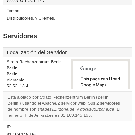
www.Am-sat.es
Temas:
Distribuidores, y Clientes.
Servidores
Localización del Servidor
Strato Rechenzentrum Berlin
Berlin
Berlin
This page can't load
Alemania
Google Maps
52.52, 13.4
correctly.
Está alojado por Strato Rechenzentrum Berlin (Berlin,
Berlin,) usando el Apache/2 servidor web. Sus 2 servidores
Do you
OK
de nombre son
shades12.rzone.de
, y
docks08.rzone.de
own this
. El
website?
número IP de Am-sat.es es 81.169.145.165.
IP:
81.169.145.165