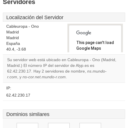
Servidores
Localización del Servidor
Cableuropa - Ono
Madrid
Madrid
This page can't load
España
Google Maps
40.4, -3.68
correctly.
Su servidor web está ubicado en Cableuropa - Ono (Madrid,
Madrid.) El número IP del servidor de Alyp.es es
Do you
OK
62.42.230.17. Hay 2 servidores de nombre,
own this
ns.mundo-
website?
r.com
, y
ns-cor.net.mundo-r.com
.
IP:
62.42.230.17
Dominios similares