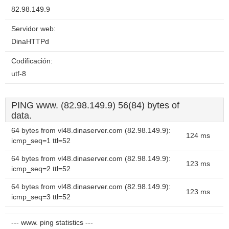
82.98.149.9
Servidor web:
DinaHTTPd
Codificación:
utf-8
PING www. (82.98.149.9) 56(84) bytes of
data.
64 bytes from vl48.dinaserver.com (82.98.149.9):
124 ms
icmp_seq=1 ttl=52
64 bytes from vl48.dinaserver.com (82.98.149.9):
123 ms
icmp_seq=2 ttl=52
64 bytes from vl48.dinaserver.com (82.98.149.9):
123 ms
icmp_seq=3 ttl=52
--- www. ping statistics ---