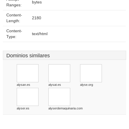
bytes
Ranges:
Content-
2180
Length:
Content-
text/html
Type:
Dominios similares
alysan.es
alysat.es
alyse.org
alyser.es
alyserdemaquinaria.com