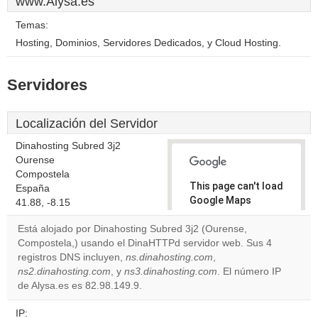
www.Alysa.es
Temas:
Hosting, Dominios, Servidores Dedicados, y Cloud Hosting.
Servidores
Localización del Servidor
Dinahosting Subred 3j2
Ourense
Compostela
This page can't load
España
Google Maps
41.88, -8.15
correctly.
Está alojado por Dinahosting Subred 3j2 (Ourense,
Compostela,) usando el DinaHTTPd servidor web. Sus 4
Do you
OK
registros DNS incluyen,
ns.dinahosting.com
own this
,
website?
ns2.dinahosting.com
, y
ns3.dinahosting.com
. El número IP
de Alysa.es es 82.98.149.9.
IP: