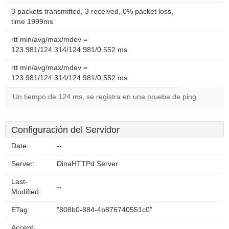
3 packets transmitted, 3 received, 0% packet loss,
time 1999ms
rtt min/avg/max/mdev =
123.981/124.314/124.981/0.552 ms
rtt min/avg/max/mdev =
123.981/124.314/124.981/0.552 ms
Un tiempo de 124 ms, se registra en una prueba de ping.
Configuración del Servidor
Date:
--
Server:
DinaHTTPd Server
Last-
--
Modified:
ETag:
"808b0-884-4b876740551c0"
Accept-