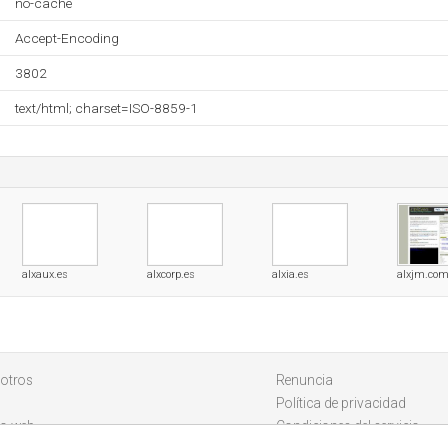
no-cache
Accept-Encoding
3802
text/html; charset=ISO-8859-1
alxaux.es
alxcorp.es
alxia.es
alxjm.co
otros
Renuncia
Política de privacidad
io web
Condiciones del servicio