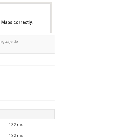
 Maps correctly.
OK
enguaje de
.
132 ms
132 ms