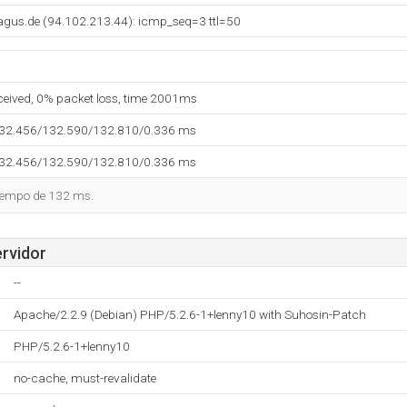
agus.de (94.102.213.44): icmp_seq=3 ttl=50
eceived, 0% packet loss, time 2001ms
132.456/132.590/132.810/0.336 ms
132.456/132.590/132.810/0.336 ms
tiempo de 132 ms.
ervidor
--
Apache/2.2.9 (Debian) PHP/5.2.6-1+lenny10 with Suhosin-Patch
PHP/5.2.6-1+lenny10
no-cache, must-revalidate