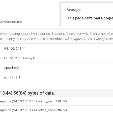
This page can't load Google
832996368408
Do you own this website?
erverhousing Muenchen, usando el Apache/2 servidor web. El entorno del l
-1+lenny10. Hay 2 servidores de nombre,
ns2.antagus.de
, y
ns1.antagus.de
94.102.213.44
PHP/5.2.6-1+lenny10
Apache/2
iso-8859-1
3.44) 56(84) bytes of data.
agus.de (94.102.213.44): icmp_seq=1 ttl=50
agus.de (94.102.213.44): icmp_seq=2 ttl=50