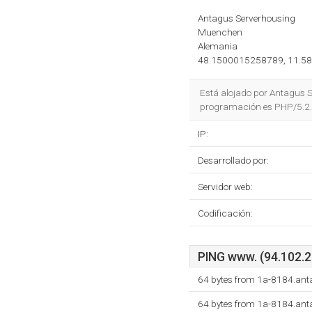
Antagus Serverhousing
Muenchen
Alemania
48.1500015258789, 11.5
Está alojado por Antagus S
programación es PHP/5.2.6
IP:
Desarrollado por:
Servidor web:
Codificación:
PING www. (94.102.21
64 bytes from 1a-8184.ant
64 bytes from 1a-8184.ant