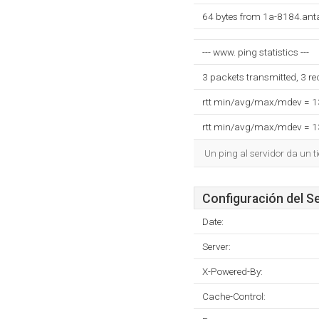
64 bytes from 1a-8184.ant
--- www. ping statistics ---
3 packets transmitted, 3 r
rtt min/avg/max/mdev = 
rtt min/avg/max/mdev = 
Un ping al servidor da un 
Configuración del S
Date:
Server:
X-Powered-By:
Cache-Control: