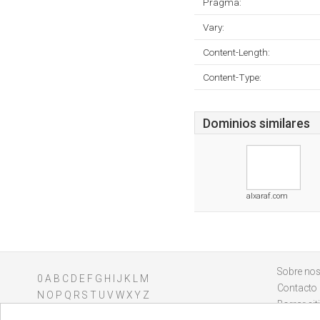
Pragma:
Vary:
Content-Length:
Content-Type:
Dominios similares
alxaraf.com
Sobre nos
0
A
B
C
D
E
F
G
H
I
J
K
L
M
Contacto
N
O
P
Q
R
S
T
U
V
W
X
Y
Z
Borrar sit