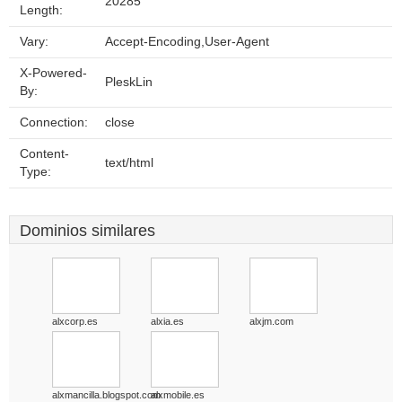
20285
Length:
Vary:
Accept-Encoding,User-Agent
X-Powered-
PleskLin
By:
Connection:
close
Content-
text/html
Type:
Dominios similares
alxcorp.es
alxia.es
alxjm.com
alxmancilla.blogspot.com
alxmobile.es