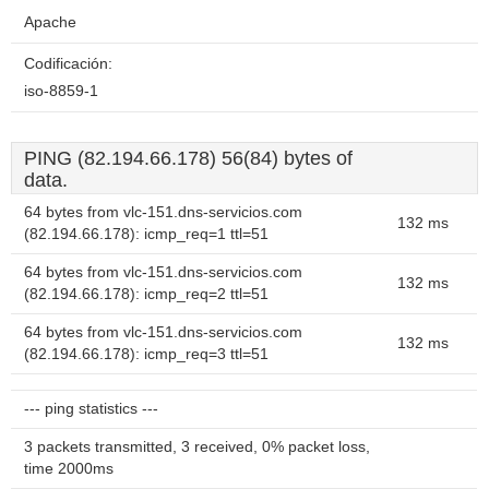
Apache
Codificación:
iso-8859-1
PING (82.194.66.178) 56(84) bytes of
data.
64 bytes from vlc-151.dns-servicios.com
132 ms
(82.194.66.178): icmp_req=1 ttl=51
64 bytes from vlc-151.dns-servicios.com
132 ms
(82.194.66.178): icmp_req=2 ttl=51
64 bytes from vlc-151.dns-servicios.com
132 ms
(82.194.66.178): icmp_req=3 ttl=51
--- ping statistics ---
3 packets transmitted, 3 received, 0% packet loss,
time 2000ms