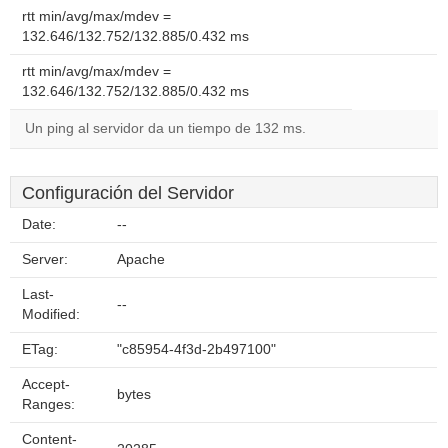
rtt min/avg/max/mdev =
132.646/132.752/132.885/0.432 ms
rtt min/avg/max/mdev =
132.646/132.752/132.885/0.432 ms
Un ping al servidor da un tiempo de 132 ms.
Configuración del Servidor
Date:
--
Server:
Apache
Last-
--
Modified:
ETag:
"c85954-4f3d-2b497100"
Accept-
bytes
Ranges:
Content-