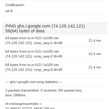
Codificación:
utf-8
PING ghs.l.google.com (74.125.142.121)
56(84) bytes of data.
64 bytes from ie-in-f121.1e100.net
21.4 ms
(74.125.142.121): icmp_seq=1 ttl=48
64 bytes from ie-in-f121.1e100.net
21.4 ms
(74.125.142.121): icmp_seq=2 ttl=48
64 bytes from ie-in-f121.1e100.net
21.4 ms
(74.125.142.121): icmp_seq=3 ttl=48
--- ghs.l.google.com ping statistics ---
3 packets transmitted, 3 received, 0% packet loss,
time 1999ms
rtt min/avg/max/mdev =
21.465/21.477/21.484/0.169 ms