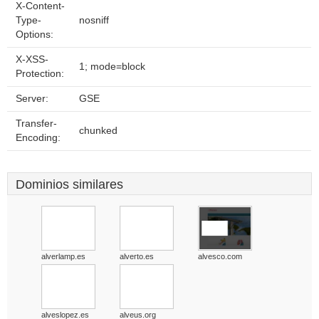
X-Content-
Type-
nosniff
Options:
X-XSS-
1; mode=block
Protection:
Server:
GSE
Transfer-
chunked
Encoding:
Dominios similares
alverlamp.es
alverto.es
alvesco.com
alveslopez.es
alveus.org