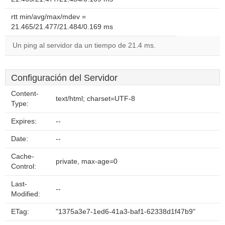
rtt min/avg/max/mdev =
21.465/21.477/21.484/0.169 ms
Un ping al servidor da un tiempo de 21.4 ms.
Configuración del Servidor
Content-
text/html; charset=UTF-8
Type:
Expires:
--
Date:
--
Cache-
private, max-age=0
Control:
Last-
--
Modified:
ETag:
"1375a3e7-1ed6-41a3-baf1-62338d1f47b9"