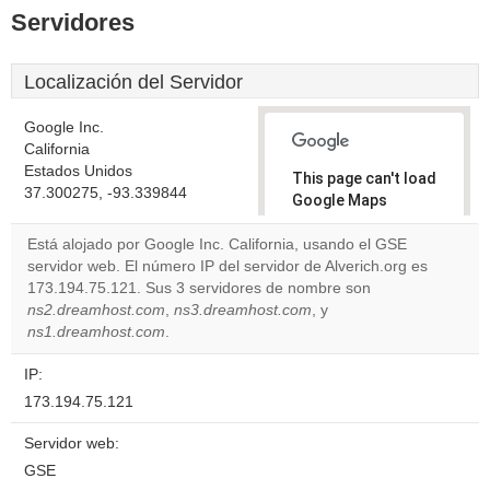
Servidores
Localización del Servidor
Google Inc.
California
Estados Unidos
This page can't load
37.300275, -93.339844
Google Maps
correctly.
Está alojado por Google Inc. California, usando el GSE
servidor web. El número IP del servidor de Alverich.org es
Do you
OK
173.194.75.121. Sus 3 servidores de nombre son
own this
website?
ns2.dreamhost.com
,
ns3.dreamhost.com
, y
ns1.dreamhost.com
.
IP:
173.194.75.121
Servidor web:
GSE