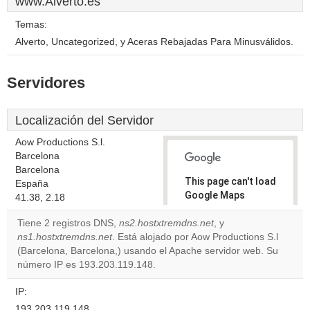
www.Alverto.es
Temas:
Alverto, Uncategorized, y Aceras Rebajadas Para Minusválidos.
Servidores
Localización del Servidor
Aow Productions S.l.
Barcelona
Barcelona
This page can't load
España
Google Maps
41.38, 2.18
correctly.
Tiene 2 registros DNS,
ns2.hostxtremdns.net
, y
ns1.hostxtremdns.net
. Está alojado por Aow Productions S.l
Do you
OK
(Barcelona, Barcelona,) usando el Apache servidor web. Su
own this
website?
número IP es 193.203.119.148.
IP:
193.203.119.148