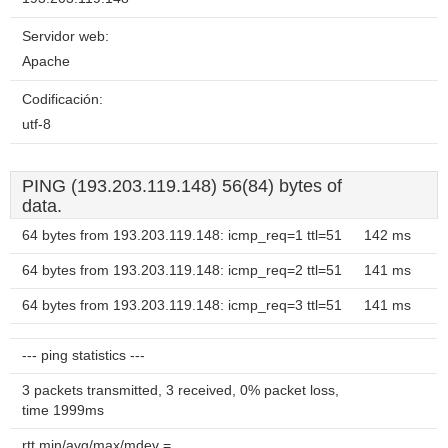
Servidor web:
Apache
Codificación:
utf-8
PING (193.203.119.148) 56(84) bytes of
data.
64 bytes from 193.203.119.148: icmp_req=1 ttl=51
142 ms
64 bytes from 193.203.119.148: icmp_req=2 ttl=51
141 ms
64 bytes from 193.203.119.148: icmp_req=3 ttl=51
141 ms
--- ping statistics ---
3 packets transmitted, 3 received, 0% packet loss,
time 1999ms
rtt min/avg/max/mdev =