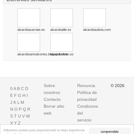
alvarobasarrate.es
alvarobatlle.es
alvarobautista.com
alvarobeamudcortes.blogspot.com
alvarobeltran.es
Sobre
Renuncia
© 2026
0
A
B
C
D
nosotros
Política de
E
F
G
H
I
Contacto
privacidad
J
K
L
M
Borrar sitio
Condiciones
N
O
P
Q
R
web
del
S
T
U
V
W
servicio
X
Y
Z
Utilizamos cookies para proporcionarle la mejor experiencia
comprendido