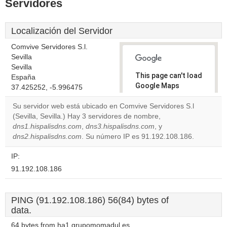
Servidores
Localización del Servidor
Comvive Servidores S.l.
Sevilla
Sevilla
This page can't load
España
Google Maps
37.425252, -5.996475
correctly.
Su servidor web está ubicado en Comvive Servidores S.l
(Sevilla, Sevilla.) Hay 3 servidores de nombre,
Do you
OK
dns1.hispalisdns.com
,
dns3.hispalisdns.com
own this
, y
website?
dns2.hispalisdns.com
. Su número IP es 91.192.108.186.
IP:
91.192.108.186
PING (91.192.108.186) 56(84) bytes of
data.
64 bytes from ha1.grupomomadul.es