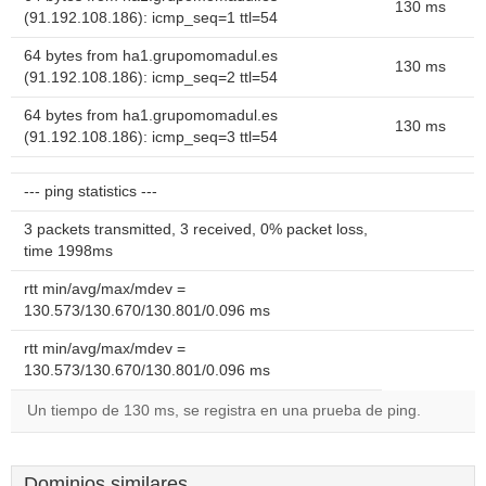
130 ms
(91.192.108.186): icmp_seq=1 ttl=54
64 bytes from ha1.grupomomadul.es
130 ms
(91.192.108.186): icmp_seq=2 ttl=54
64 bytes from ha1.grupomomadul.es
130 ms
(91.192.108.186): icmp_seq=3 ttl=54
--- ping statistics ---
3 packets transmitted, 3 received, 0% packet loss,
time 1998ms
rtt min/avg/max/mdev =
130.573/130.670/130.801/0.096 ms
rtt min/avg/max/mdev =
130.573/130.670/130.801/0.096 ms
Un tiempo de 130 ms, se registra en una prueba de ping.
Dominios similares