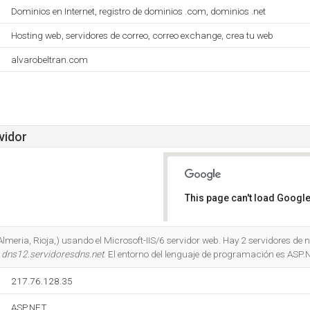
Dominios en Internet, registro de dominios .com, dominios .net
Hosting web, servidores de correo, correo exchange, crea tu web
alvarobeltran.com
vidor
This page can't load Google
Do you own this website?
Almeria, Rioja,) usando el Microsoft-IIS/6 servidor web. Hay 2 servidores de
y
dns12.servidoresdns.net
. El entorno del lenguaje de programación es ASP.
217.76.128.35
ASP.NET