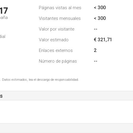
< 300
Páginas vistas al mes
17
paña
< 300
Visitantes mensuales
--
Valor por visitante
ial
€ 321,71
Valor estimado
2
Enlaces externos
--
Número de páginas
. Datos estimados, lea el descargo de responsabilidad.
es