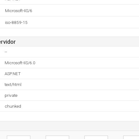
Microsoft-IIS/6
iso-8859-15
ervidor
--
Microsoft-IIS/6.0
ASP.NET
text/html
private
chunked