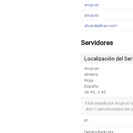
arsys.es
arsys.es
alvarobeltran.com
Servidores
Localización del Ser
Arsys.es
Almeria
Rioja
España
36.95, -2.45
Está alojado por Arsys.es (
dns11.servidoresdns.net
, 
IP:
Desarrollado por: