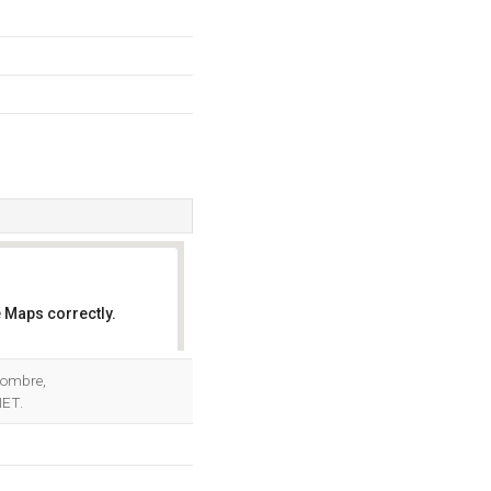
 Maps correctly.
OK
 nombre,
NET.