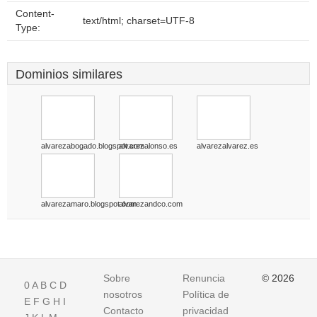
Content-
text/html; charset=UTF-8
Type:
Dominios similares
alvarezabogado.blogspot.com
alvarezalonso.es
alvarezalvarez.es
alvarezamaro.blogspot.com
alvarezandco.com
Sobre
Renuncia
© 2026
0
A
B
C
D
nosotros
Política de
E
F
G
H
I
Contacto
privacidad