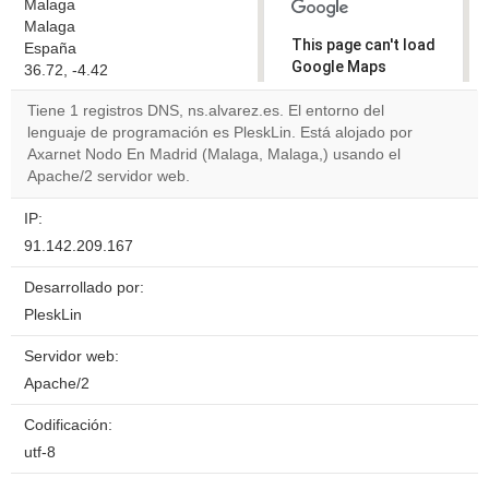
Malaga
Malaga
This page can't load
España
Google Maps
36.72, -4.42
correctly.
Tiene 1 registros DNS, ns.alvarez.es. El entorno del
lenguaje de programación es PleskLin. Está alojado por
Do you
OK
Axarnet Nodo En Madrid (Malaga, Malaga,) usando el
own this
website?
Apache/2 servidor web.
IP:
91.142.209.167
Desarrollado por:
PleskLin
Servidor web:
Apache/2
Codificación:
utf-8