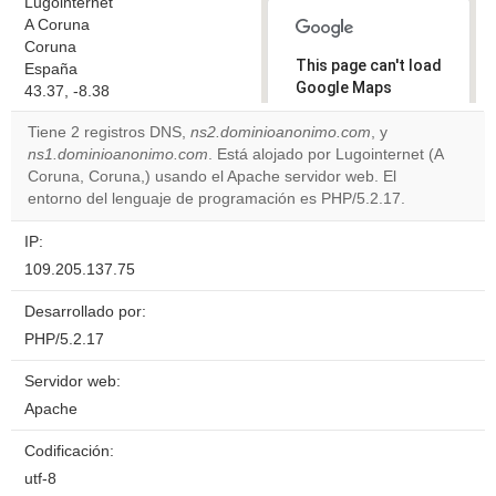
Lugointernet
A Coruna
Coruna
This page can't load
España
Google Maps
43.37, -8.38
correctly.
Tiene 2 registros DNS,
ns2.dominioanonimo.com
, y
ns1.dominioanonimo.com
. Está alojado por Lugointernet (A
Do you
OK
Coruna, Coruna,) usando el Apache servidor web. El
own this
website?
entorno del lenguaje de programación es PHP/5.2.17.
IP:
109.205.137.75
Desarrollado por:
PHP/5.2.17
Servidor web:
Apache
Codificación:
utf-8