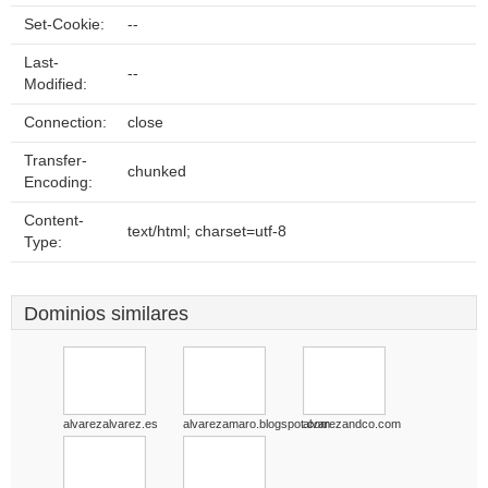
Set-Cookie:
--
Last-
--
Modified:
Connection:
close
Transfer-
chunked
Encoding:
Content-
text/html; charset=utf-8
Type:
Dominios similares
alvarezalvarez.es
alvarezamaro.blogspot.com
alvarezandco.com