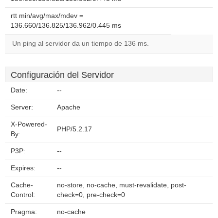
rtt min/avg/max/mdev =
136.660/136.825/136.962/0.445 ms
Un ping al servidor da un tiempo de 136 ms.
Configuración del Servidor
Date:
--
Server:
Apache
X-Powered-
PHP/5.2.17
By:
P3P:
--
Expires:
--
Cache-
no-store, no-cache, must-revalidate, post-
Control:
check=0, pre-check=0
Pragma:
no-cache