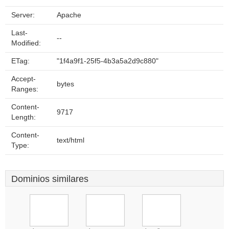
Server:
Apache
Last-
--
Modified:
ETag:
"1f4a9f1-25f5-4b3a5a2d9c880"
Accept-
bytes
Ranges:
Content-
9717
Length:
Content-
text/html
Type:
Dominios similares