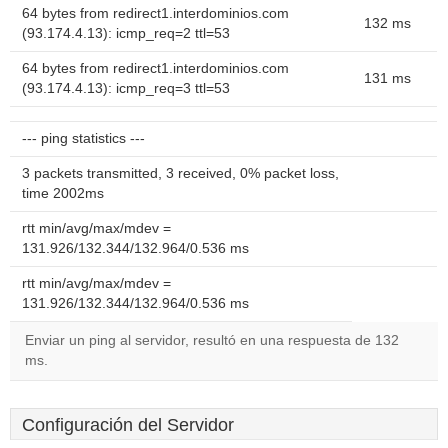
64 bytes from redirect1.interdominios.com
132 ms
(93.174.4.13): icmp_req=2 ttl=53
64 bytes from redirect1.interdominios.com
131 ms
(93.174.4.13): icmp_req=3 ttl=53
--- ping statistics ---
3 packets transmitted, 3 received, 0% packet loss,
time 2002ms
rtt min/avg/max/mdev =
131.926/132.344/132.964/0.536 ms
rtt min/avg/max/mdev =
131.926/132.344/132.964/0.536 ms
Enviar un ping al servidor, resultó en una respuesta de 132
ms.
Configuración del Servidor