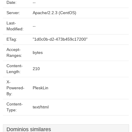
Date:
--
Server:
Apache/2.2.3 (CentOS)
Last-
--
Modified:
ETag:
"1d0c0b-d2-473b459c17200"
Accept-
bytes
Ranges:
Content-
210
Length:
X-
Powered-
PleskLin
By:
Content-
text/html
Type:
Dominios similares