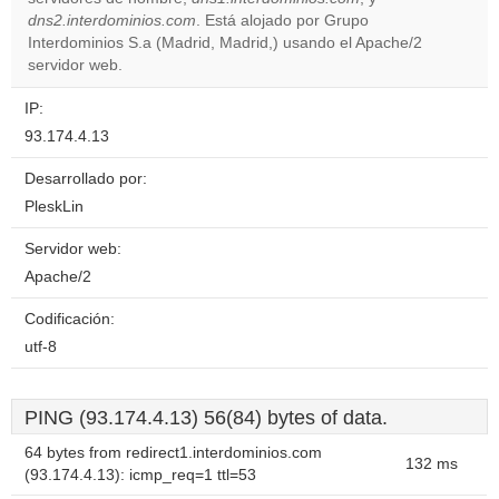
Do you
OK
dns2.interdominios.com
. Está alojado por Grupo
own this
website?
Interdominios S.a (Madrid, Madrid,) usando el Apache/2
servidor web.
IP:
93.174.4.13
Desarrollado por:
PleskLin
Servidor web:
Apache/2
Codificación:
utf-8
PING (93.174.4.13) 56(84) bytes of data.
64 bytes from redirect1.interdominios.com
132 ms
(93.174.4.13): icmp_req=1 ttl=53