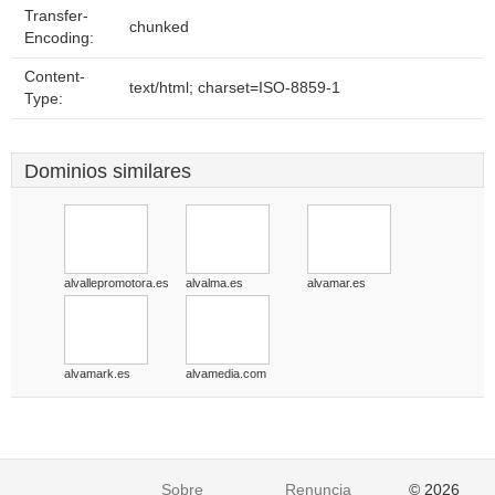
Transfer-
chunked
Encoding:
Content-
text/html; charset=ISO-8859-1
Type:
Dominios similares
alvallepromotora.es
alvalma.es
alvamar.es
alvamark.es
alvamedia.com
Sobre
Renuncia
© 2026