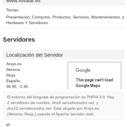
www.Alvalar.es
Temas:
Presentación, Contactos, Productos, Servicios, Mantenimientos, y
Hardware Y Servidores.
Servidores
Localización del Servidor
Arsys.es
Almeria
Rioja
This page can't load
España
Google Maps
36.95, -2.45
correctly.
El entorno del lenguaje de programación es PHP/4.3.9. Hay
2 servidores de nombre,
dns9.servidoresdns.net
, y
Do you
OK
dns10.servidoresdns.net
. Está alojado por Arsys.es
own this
website?
(Almeria, Rioja,) usando el Apache servidor web.
IP: