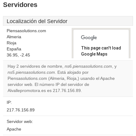
Servidores
Localización del Servidor
Piensasolutions.com
Almeria
Rioja
This page can't load
España
Google Maps
36.95, -2.45
correctly.
Hay 2 servidores de nombre,
ns6.piensasolutions.com
, y
ns5.piensasolutions.com
. Está alojado por
Do you
OK
Piensasolutions.com (Almeria, Rioja,) usando el Apache
own this
website?
servidor web. El número IP del servidor de
Alvallepromotora.es es 217.76.156.89.
IP:
217.76.156.89
Servidor web:
Apache