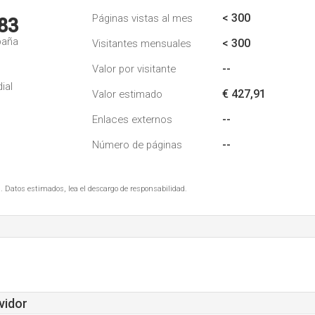
< 300
Páginas vistas al mes
83
paña
< 300
Visitantes mensuales
--
Valor por visitante
ial
€ 427,91
Valor estimado
--
Enlaces externos
--
Número de páginas
. Datos estimados, lea el descargo de responsabilidad.
vidor