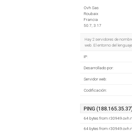
Ovh Sas
Roubaix
Francia
50.7, 3.17
Hay 2 servidores de nombr
web. El entorno del lengua
IP:
Desarrollado por:
Servidor web:
Codificación:
PING (188.165.35.37)
64 bytes from r30949.ovh.n
64 bytes from r30949.ovh.n