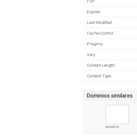
P3P:
Expires:
Last-Modified:
Cache-Control:
Pragma:
Vary:
Content-Length:
Content-Type:
Dominios similares
aluzal.es