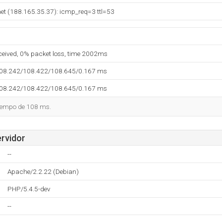
et (188.165.35.37): icmp_req=3 ttl=53
eceived, 0% packet loss, time 2002ms
108.242/108.422/108.645/0.167 ms
108.242/108.422/108.645/0.167 ms
tiempo de 108 ms.
ervidor
--
Apache/2.2.22 (Debian)
PHP/5.4.5-dev
--