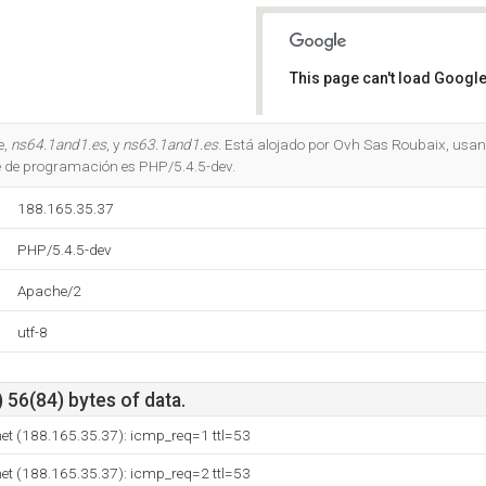
This page can't load Google
Do you own this website?
e,
ns64.1and1.es
, y
ns63.1and1.es
. Está alojado por Ovh Sas Roubaix, usan
je de programación es PHP/5.4.5-dev.
188.165.35.37
PHP/5.4.5-dev
Apache/2
utf-8
 56(84) bytes of data.
et (188.165.35.37): icmp_req=1 ttl=53
et (188.165.35.37): icmp_req=2 ttl=53