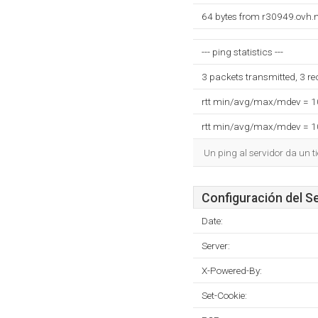
64 bytes from r30949.ovh.n
--- ping statistics ---
3 packets transmitted, 3 r
rtt min/avg/max/mdev = 
rtt min/avg/max/mdev = 
Un ping al servidor da un 
Configuración del S
Date:
Server:
X-Powered-By:
Set-Cookie: