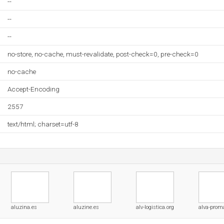
--
--
--
no-store, no-cache, must-revalidate, post-check=0, pre-check=0
no-cache
Accept-Encoding
2557
text/html; charset=utf-8
aluzina.es
aluzine.es
alv-logistica.org
alva-prom