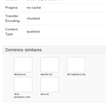
Pragma:
no-cache
Transfer-
chunked
Encoding:
Content-
text/html
Type:
Dominios similares
aluzina.es
aluzine.es
alv-logistica.org
alva-
alva.es
promace.com