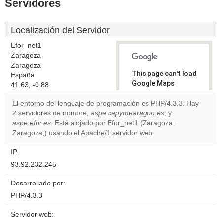
Servidores
Localización del Servidor
Efor_net1
Zaragoza
Zaragoza
This page can't load
España
Google Maps
41.63, -0.88
correctly.
El entorno del lenguaje de programación es PHP/4.3.3. Hay
2 servidores de nombre,
aspe.cepymearagon.es
, y
Do you
OK
aspe.efor.es
. Está alojado por Efor_net1 (Zaragoza,
own this
website?
Zaragoza,) usando el Apache/1 servidor web.
IP:
93.92.232.245
Desarrollado por:
PHP/4.3.3
Servidor web: