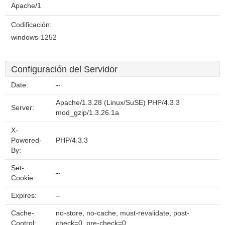
Apache/1
Codificación:
windows-1252
Configuración del Servidor
Date:
--
Apache/1.3.28 (Linux/SuSE) PHP/4.3.3
Server:
mod_gzip/1.3.26.1a
X-
Powered-
PHP/4.3.3
By:
Set-
--
Cookie:
Expires:
--
Cache-
no-store, no-cache, must-revalidate, post-
Control:
check=0, pre-check=0