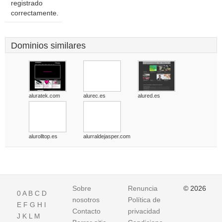
registrado
correctamente.
Dominios similares
aluratek.com
alurec.es
alured.es
alurolltop.es
alurraldejasper.com
Sobre
Renuncia
© 2026
0
A
B
C
D
nosotros
Política de
E
F
G
H
I
Contacto
privacidad
J
K
L
M