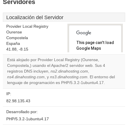
Servidores
Localización del Servidor
Provider Local Registry
Ourense
Compostela
This page can't load
España
Google Maps
41.88, -8.15
correctly.
Está alojado por Provider Local Registry (Ourense,
Compostela,) usando el Apache/2 servidor web. Sus 4
Do you
OK
registros DNS incluyen,
ns2.dinahosting.com
own this
,
website?
ns4.dinahosting.com
, y
ns3.dinahosting.com
. El entorno del
lenguaje de programación es PHP/5.3.2-1ubuntu4.17.
IP:
82.98.135.43
Desarrollado por:
PHP/5.3.2-1ubuntu4.17