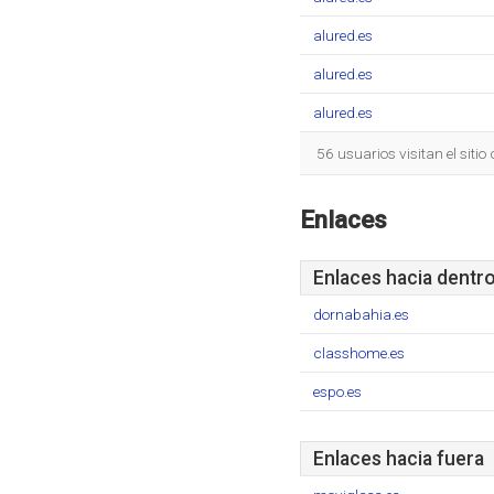
alured.es
alured.es
alured.es
56 usuarios visitan el siti
Enlaces
Enlaces hacia dentr
dornabahia.es
classhome.es
espo.es
Enlaces hacia fuera