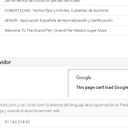
Cerramientos de cristal sin perfiles verticales
COBERTECNIC: Techos fijos y móviles, Cubiertas de Aluminio
AENOR - Asociación Española de Normalización y Certificación
Welcome To The Grand Pier | Grand Pier Weston super Mare
vidor
This page can't load Google
Do you own this website?
evs6.com
, y
ns1.evs6.com
. El entorno del lenguaje de programación es Plesk
,) usando el Apache servidor web.
91.142.218.50