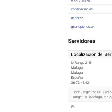
moviglass.es
cobertecnic.es
aenor.es
grandpier.co.uk
Servidores
Localización del Ser
Ip Range 218
Malaga
Malaga
España
36.72, -4.42
Tiene 2 registros DNS,
ns2.
Range 218 (Malaga, Malaga
IP: