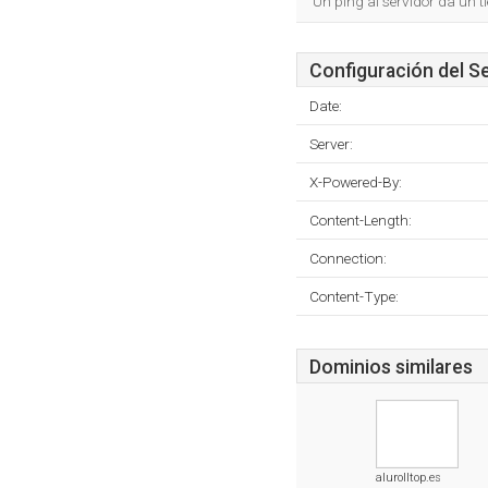
Un ping al servidor da un 
Configuración del S
Date:
Server:
X-Powered-By:
Content-Length:
Connection:
Content-Type:
Dominios similares
alurolltop.es