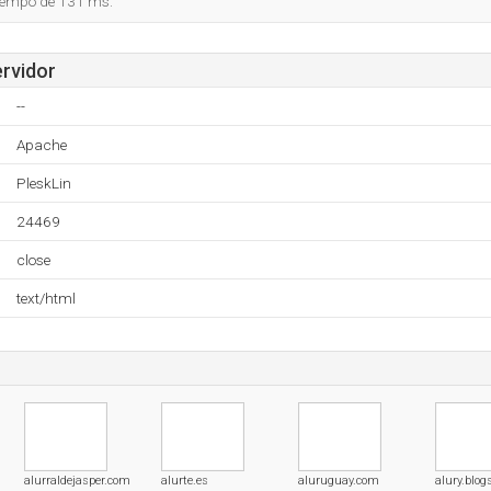
tiempo de 131 ms.
ervidor
--
Apache
PleskLin
24469
close
text/html
alurraldejasper.com
alurte.es
aluruguay.com
alury.blo