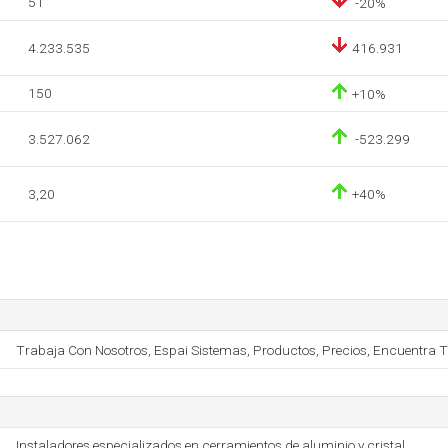
51
-20%
4.233.535
416.931
150
+10%
3.527.062
-523.299
3,20
+40%
Trabaja Con Nosotros, Espai Sistemas, Productos, Precios, Encuentra Tu 
Instaladores especializados en cerramientos de aluminio y cristal ..