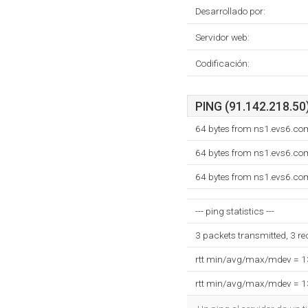
Desarrollado por:
Servidor web:
Codificación:
PING (91.142.218.50)
64 bytes from ns1.evs6.co
64 bytes from ns1.evs6.co
64 bytes from ns1.evs6.co
--- ping statistics ---
3 packets transmitted, 3 r
rtt min/avg/max/mdev = 
rtt min/avg/max/mdev = 