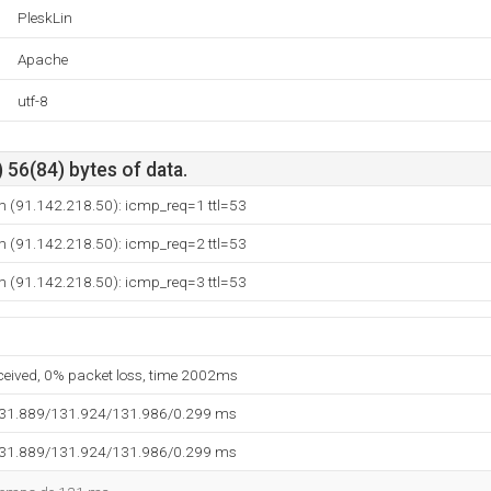
PleskLin
Apache
utf-8
 56(84) bytes of data.
m (91.142.218.50): icmp_req=1 ttl=53
m (91.142.218.50): icmp_req=2 ttl=53
m (91.142.218.50): icmp_req=3 ttl=53
eceived, 0% packet loss, time 2002ms
131.889/131.924/131.986/0.299 ms
131.889/131.924/131.986/0.299 ms