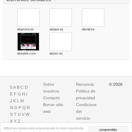
aluprova.es
aluque.es
alurail.es
aluratek.com
alurec.es
Sobre
Renuncia
© 2026
0
A
B
C
D
nosotros
Política de
E
F
G
H
I
Contacto
privacidad
J
K
L
M
Borrar sitio
Condiciones
N
O
P
Q
R
web
del
S
T
U
V
W
servicio
X
Y
Z
Utilizamos cookies para proporcionarle la mejor experiencia
comprendido