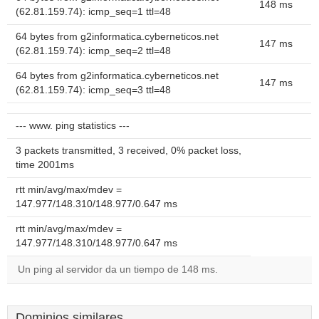
148 ms
(62.81.159.74): icmp_seq=1 ttl=48
64 bytes from g2informatica.cyberneticos.net
147 ms
(62.81.159.74): icmp_seq=2 ttl=48
64 bytes from g2informatica.cyberneticos.net
147 ms
(62.81.159.74): icmp_seq=3 ttl=48
--- www. ping statistics ---
3 packets transmitted, 3 received, 0% packet loss,
time 2001ms
rtt min/avg/max/mdev =
147.977/148.310/148.977/0.647 ms
rtt min/avg/max/mdev =
147.977/148.310/148.977/0.647 ms
Un ping al servidor da un tiempo de 148 ms.
Dominios similares