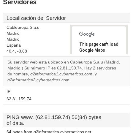
Servidores
Localización del Servidor
Cableuropa S.a.u.
Madrid
Madrid
This page can't load
España
Google Maps
40.4, -3.68
correctly.
Su servidor web está ubicado en Cableuropa S.a.u (Madrid,
Madrid.) Su número IP es 62.81.159.74. Hay 2 servidores
Do you
OK
de nombre,
g2informatica1.cyberneticos.com
own this
, y
website?
g2informatica2.cyberneticos.com
.
IP:
62.81.159.74
PING www. (62.81.159.74) 56(84) bytes
of data.
64 bytes from g2informatica.cyberneticos.net