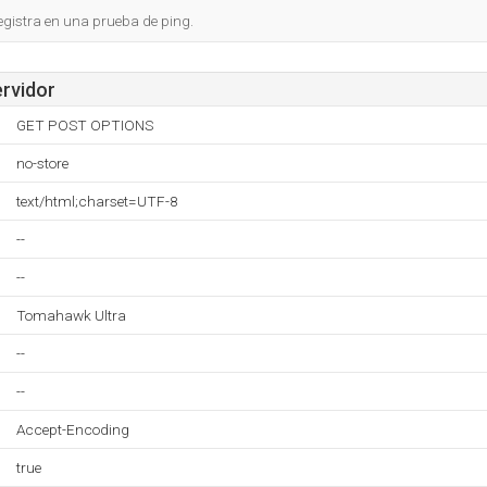
egistra en una prueba de ping.
ervidor
GET POST OPTIONS
no-store
text/html;charset=UTF-8
--
--
Tomahawk Ultra
--
--
Accept-Encoding
true