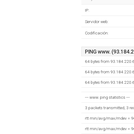
IP:
Servidor web:
Codificación:
PING www. (93.184.22
64 bytes from 93.184.220.
64 bytes from 93.184.220.
64 bytes from 93.184.220.
--- www. ping statistics ---
3 packets transmitted, 3 r
rtt min/avg/max/mdev = 
rtt min/avg/max/mdev = 