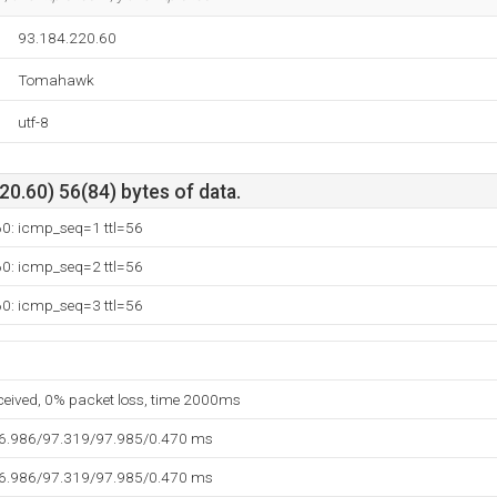
93.184.220.60
Tomahawk
utf-8
0.60) 56(84) bytes of data.
60: icmp_seq=1 ttl=56
60: icmp_seq=2 ttl=56
60: icmp_seq=3 ttl=56
eceived, 0% packet loss, time 2000ms
96.986/97.319/97.985/0.470 ms
96.986/97.319/97.985/0.470 ms