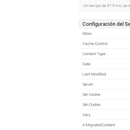
Un tiempo de 97.9 ms, se r
Configuración del S
Allow:
Cache-Control:
Content-Type:
Date:
Last-Modified:
Server:
Set-Cookie:
Set-Cookie:
Vary:
X-MigratedContent: