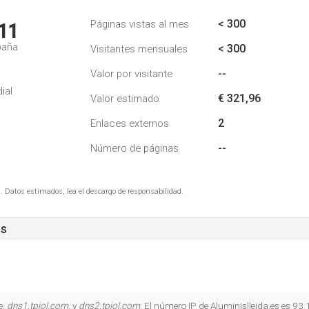
< 300
Páginas vistas al mes
11
paña
< 300
Visitantes mensuales
--
Valor por visitante
ial
€ 321,96
Valor estimado
2
Enlaces externos
--
Número de páginas
. Datos estimados, lea el descargo de responsabilidad.
es
e,
dns1.tpiol.com
, y
dns2.tpiol.com
. El número IP de Aluminislleida.es es 93