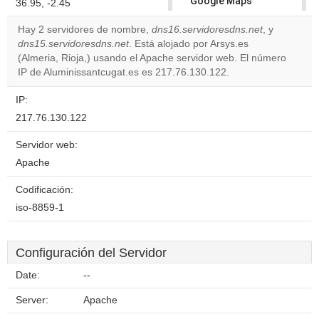
Google Maps
36.95, -2.45
correctly.
Hay 2 servidores de nombre,
dns16.servidoresdns.net
, y
dns15.servidoresdns.net
. Está alojado por Arsys.es
Do you
OK
(Almeria, Rioja,) usando el Apache servidor web. El número
own this
website?
IP de Aluminissantcugat.es es 217.76.130.122.
IP:
217.76.130.122
Servidor web:
Apache
Codificación:
iso-8859-1
Configuración del Servidor
Date:
--
Server:
Apache