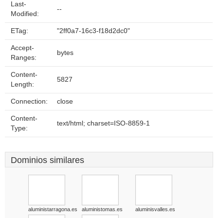
Last-
--
Modified:
ETag:
"2ff0a7-16c3-f18d2dc0"
Accept-
bytes
Ranges:
Content-
5827
Length:
Connection:
close
Content-
text/html; charset=ISO-8859-1
Type:
Dominios similares
aluministarragona.es
aluministomas.es
aluminisvalles.es