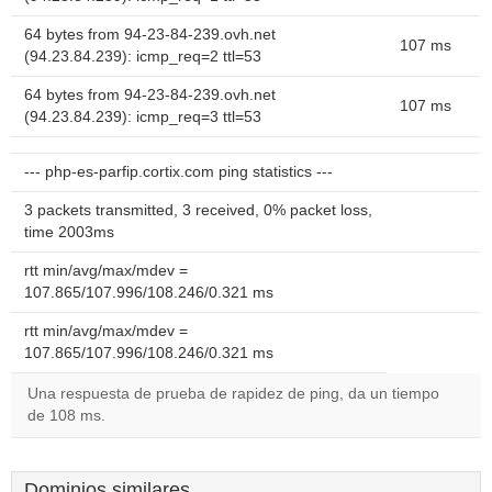
64 bytes from 94-23-84-239.ovh.net
107 ms
(94.23.84.239): icmp_req=2 ttl=53
64 bytes from 94-23-84-239.ovh.net
107 ms
(94.23.84.239): icmp_req=3 ttl=53
--- php-es-parfip.cortix.com ping statistics ---
3 packets transmitted, 3 received, 0% packet loss,
time 2003ms
rtt min/avg/max/mdev =
107.865/107.996/108.246/0.321 ms
rtt min/avg/max/mdev =
107.865/107.996/108.246/0.321 ms
Una respuesta de prueba de rapidez de ping, da un tiempo
de 108 ms.
Dominios similares