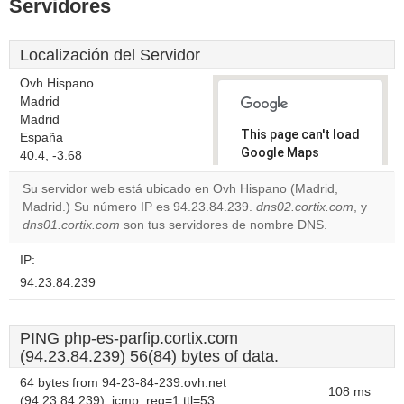
Servidores
Localización del Servidor
Ovh Hispano
Madrid
Madrid
This page can't load
España
Google Maps
40.4, -3.68
correctly.
Su servidor web está ubicado en Ovh Hispano (Madrid,
Madrid.) Su número IP es 94.23.84.239.
dns02.cortix.com
, y
Do you
OK
dns01.cortix.com
son tus servidores de nombre DNS.
own this
website?
IP:
94.23.84.239
PING php-es-parfip.cortix.com
(94.23.84.239) 56(84) bytes of data.
64 bytes from 94-23-84-239.ovh.net
108 ms
(94.23.84.239): icmp_req=1 ttl=53