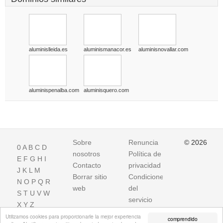
aluminislleida.es
aluminismanacor.es
aluminisnovallar.com
aluminispenalba.com
aluminisquero.com
Sobre
Renuncia
© 2026
0
A
B
C
D
nosotros
Política de
E
F
G
H
I
Contacto
privacidad
J
K
L
M
Borrar sitio
Condiciones
N
O
P
Q
R
web
del
S
T
U
V
W
servicio
X
Y
Z
Utilizamos cookies para proporcionarle la mejor experiencia
comprendido