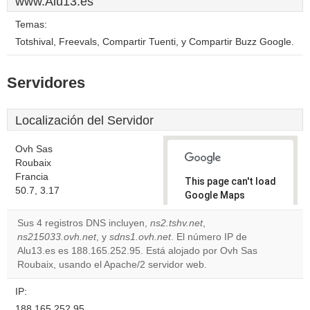
www.Alu13.es
Temas:
Totshival, Freevals, Compartir Tuenti, y Compartir Buzz Google.
Servidores
Localización del Servidor
Ovh Sas
Roubaix
Francia
This page can't load
50.7, 3.17
Google Maps
correctly.
Sus 4 registros DNS incluyen,
ns2.tshv.net
,
ns215033.ovh.net
, y
sdns1.ovh.net
. El número IP de
Do you
OK
Alu13.es es 188.165.252.95. Está alojado por Ovh Sas
own this
website?
Roubaix, usando el Apache/2 servidor web.
IP:
188.165.252.95