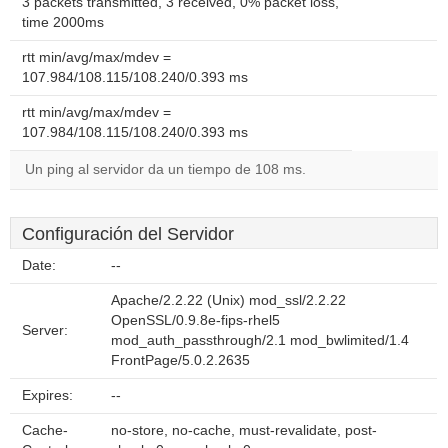
3 packets transmitted, 3 received, 0% packet loss,
time 2000ms
rtt min/avg/max/mdev =
107.984/108.115/108.240/0.393 ms
rtt min/avg/max/mdev =
107.984/108.115/108.240/0.393 ms
Un ping al servidor da un tiempo de 108 ms.
Configuración del Servidor
Date:
--
Apache/2.2.22 (Unix) mod_ssl/2.2.22
OpenSSL/0.9.8e-fips-rhel5
Server:
mod_auth_passthrough/2.1 mod_bwlimited/1.4
FrontPage/5.0.2.2635
Expires:
--
Cache-
no-store, no-cache, must-revalidate, post-