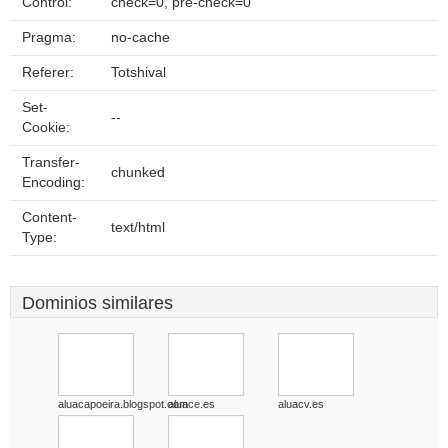
Control:
check=0, pre-check=0
Pragma:
no-cache
Referer:
Totshival
Set-
--
Cookie:
Transfer-
chunked
Encoding:
Content-
text/html
Type:
Dominios similares
aluacapoeira.blogspot.com
aluace.es
aluacv.es