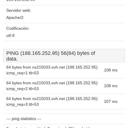
Servidor web:
Apache/2
Codificación:
utf-8
PING (188.165.252.95) 56(84) bytes of
data.
64 bytes from ns215033.ovh.net (188.165.252.95):
108 ms
icmp_req=1 ttl=53
64 bytes from ns215033.ovh.net (188.165.252.95):
108 ms
icmp_req=2 ttl=53
64 bytes from ns215033.ovh.net (188.165.252.95):
107 ms
icmp_req=3 ttl=53
--- ping statistics ---