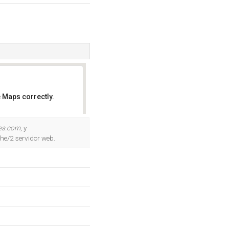
 Maps correctly.
OK
les.com
, y
che/2 servidor web.