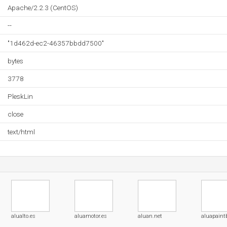
Apache/2.2.3 (CentOS)
--
"1d462d-ec2-46357bbdd7500"
bytes
3778
PleskLin
close
text/html
alualto.es
aluamotor.es
aluan.net
aluapaint