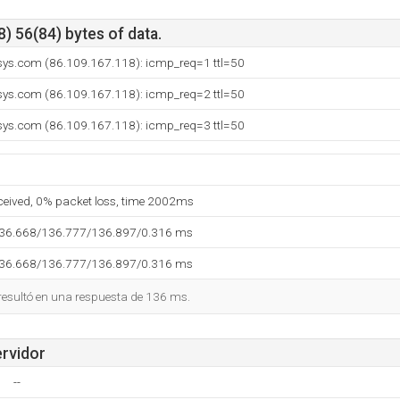
) 56(84) bytes of data.
ys.com (86.109.167.118): icmp_req=1 ttl=50
ys.com (86.109.167.118): icmp_req=2 ttl=50
ys.com (86.109.167.118): icmp_req=3 ttl=50
eceived, 0% packet loss, time 2002ms
136.668/136.777/136.897/0.316 ms
136.668/136.777/136.897/0.316 ms
 resultó en una respuesta de 136 ms.
ervidor
--