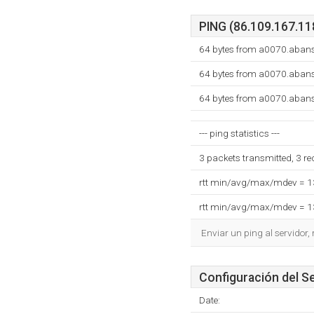
PING (86.109.167.118
64 bytes from a0070.abans
64 bytes from a0070.abans
64 bytes from a0070.abans
--- ping statistics ---
3 packets transmitted, 3 r
rtt min/avg/max/mdev = 
rtt min/avg/max/mdev = 
Enviar un ping al servidor,
Configuración del S
Date: