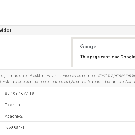
vidor
This page can't load Google
Do you own this website?
 programación es PleskLin. Hay 2 servidores de nombre,
dns1.tusprofesiona
m
. Está alojado por Tusprofesionales.es (Valencia, Valencia,) usando el Apa
86.109.167.118
PleskLin
Apache/2
iso-8859-1