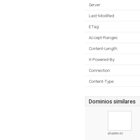
Server:
Last-Modified:
ETag:
Accept-Ranges:
Content-Length:
X-Powered-By:
Connection:
Content-Type:
Dominios similares
alualex.es