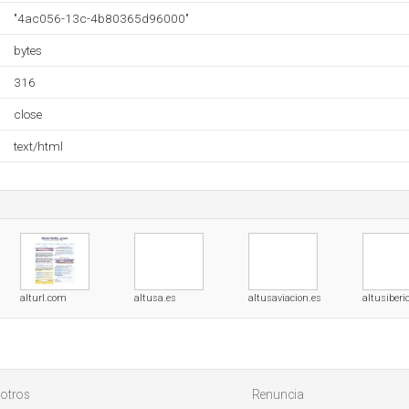
"4ac056-13c-4b80365d96000"
bytes
316
close
text/html
alturl.com
altusa.es
altusaviacion.es
altusiberi
otros
Renuncia