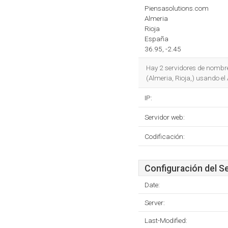
Piensasolutions.com
Almeria
Rioja
España
36.95, -2.45
Hay 2 servidores de nombr
(Almeria, Rioja,) usando e
IP:
Servidor web:
Codificación:
Configuración del S
Date:
Server:
Last-Modified: