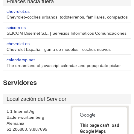
Enlaces hacia fuera
chevrolet.es
Chevrolet–coches urbanos, todoterrenos, familiares, compactos
seicom.es
SEICOM Disernet S.L. | Servicios Informáticos Comunicaciones
chevrolet.es
Chevrolet España - gama de modelos - coches nuevos
calendarxp.net
The dreamland of javascript calendar and popup date picker
Servidores
Localización del Servidor
1 1 Internet Ag
Baden-wurttemberg
Alemania
This page can't load
51.206883, 9.887695
Google Maps