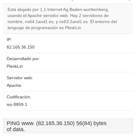
correctly.
Está alojado por 1 1 Internet Ag Baden-wurttemberg,
usando el Apache servidor web. Hay 2 servidores de
Do you
OK
nombre,
ns64.1and1.es
, y
ns63.1and1.es
own this
. El entorno del
website?
lenguaje de programación es PleskLin.
IP:
82.165.36.150
Desarrollado por:
PleskLin
Servidor web:
Apache
Codificación:
iso-8859-1
PING www. (82.165.36.150) 56(84) bytes
of data.