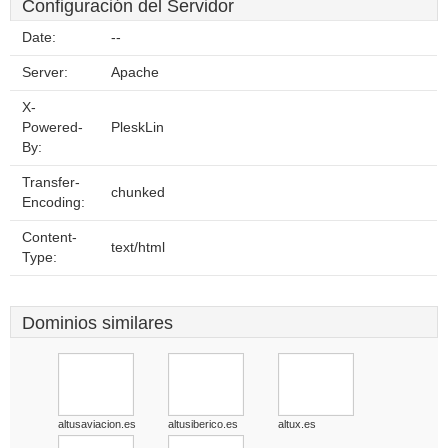
Configuración del Servidor
Date:
--
Server:
Apache
X-
Powered-
PleskLin
By:
Transfer-
chunked
Encoding:
Content-
text/html
Type:
Dominios similares
altusaviacion.es
altusiberico.es
altux.es