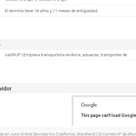
El dominio tiene 18 años y 11 meses de antigüedad.
o
naGRUP | Empresa transportista Andorra, aduanas, transportes de
vidor
This page can't load Google
Do you own this website?
o en Juno Online Services Inc (California, Woodland.) El número IP de Altur