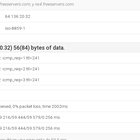
freeservers.com
, y
ns4.freeservers.com
.
64.136.20.32
iso-8859-1
.32) 56(84) bytes of data.
2: icmp_req=1 ttl=241
2: icmp_req=2 ttl=241
2: icmp_req=3 ttl=241
eceived, 0% packet loss, time 2002ms
59.216/59.444/59.579/0.256 ms
59.216/59.444/59.579/0.256 ms
 resultó en una respuesta de 59.5 ms.