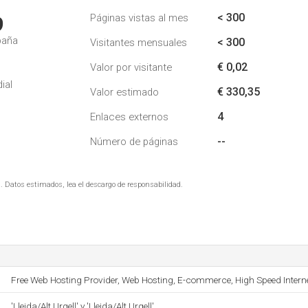
< 300
Páginas vistas al mes
9
paña
< 300
Visitantes mensuales
€ 0,02
Valor por visitante
ial
€ 330,35
Valor estimado
4
Enlaces externos
--
Número de páginas
. Datos estimados, lea el descargo de responsabilidad.
Free Web Hosting Provider, Web Hosting, E-commerce, High Speed Interne
'Lleida/Alt Urgell' y 'Lleida/Alt Urgell'