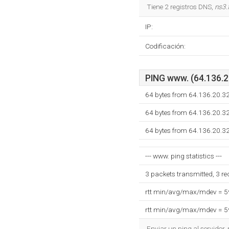
Tiene 2 registros DNS,
ns3.
IP:
Codificación:
PING www. (64.136.20
64 bytes from 64.136.20.3
64 bytes from 64.136.20.3
64 bytes from 64.136.20.3
--- www. ping statistics ---
3 packets transmitted, 3 r
rtt min/avg/max/mdev = 
rtt min/avg/max/mdev = 
Enviar un ping al servidor,