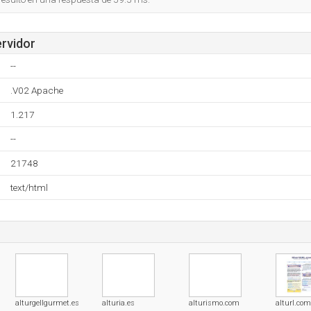
ervidor
--
.V02 Apache
1.217
--
21748
text/html
alturgellgurmet.es
alturia.es
alturismo.com
alturl.com