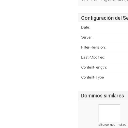
Configuración del S
Date:
Server:
Filter-Revision:
Last-Modified:
Content-length:
Content-Type:
Dominios similares
alturgellgourmet.es